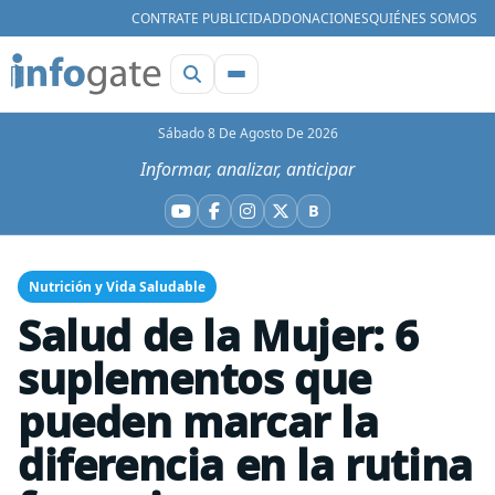
CONTRATE PUBLICIDAD
DONACIONES
QUIÉNES SOMOS
Sábado 8 De Agosto De 2026
Informar, analizar, anticipar
B
YouTube
Facebook
Instagram
X
Bluesky
Nutrición y Vida Saludable
Salud de la Mujer: 6
suplementos que
pueden marcar la
diferencia en la rutina