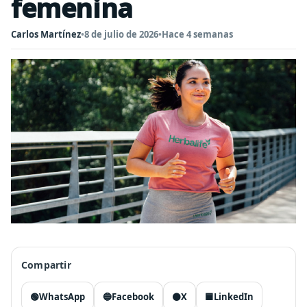
femenina
Carlos Martínez
•
8 de julio de 2026
•
Hace 4 semanas
Compartir
🟢
WhatsApp
🔵
Facebook
⚫
X
🟦
LinkedIn