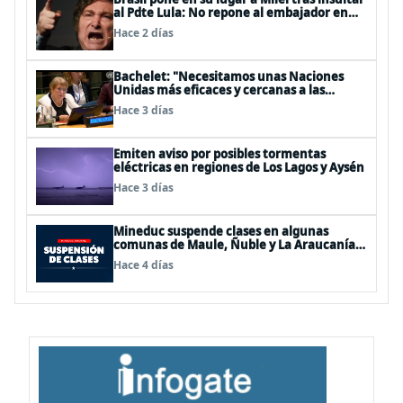
al Pdte Lula: No repone al embajador en
BBSS y rebaja la relación bilateral
Hace 2 días
Bachelet: "Necesitamos unas Naciones
Unidas más eficaces y cercanas a las
personas"
Hace 3 días
Emiten aviso por posibles tormentas
eléctricas en regiones de Los Lagos y Aysén
Hace 3 días
Mineduc suspende clases en algunas
comunas de Maule, Ñuble y La Araucanía
para este lunes
Hace 4 días