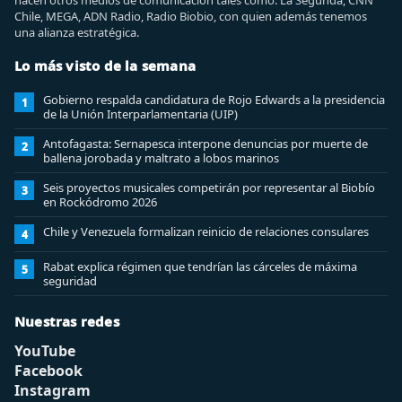
hacen otros medios de comunicación tales como: La Segunda, CNN
Chile, MEGA, ADN Radio, Radio Biobio, con quien además tenemos
una alianza estratégica.
Lo más visto de la semana
Gobierno respalda candidatura de Rojo Edwards a la presidencia
1
de la Unión Interparlamentaria (UIP)
Antofagasta: Sernapesca interpone denuncias por muerte de
2
ballena jorobada y maltrato a lobos marinos
Seis proyectos musicales competirán por representar al Biobío
3
en Rockódromo 2026
Chile y Venezuela formalizan reinicio de relaciones consulares
4
Rabat explica régimen que tendrían las cárceles de máxima
5
seguridad
Nuestras redes
YouTube
Facebook
Instagram