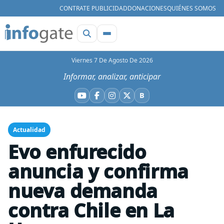
CONTRATE PUBLICIDAD
DONACIONES
QUIÉNES SOMOS
Viernes 7 De Agosto De 2026
Informar, analizar, anticipar
B
YouTube
Facebook
Instagram
X
Bluesky
Actualidad
Evo enfurecido
anuncia y confirma
nueva demanda
contra Chile en La