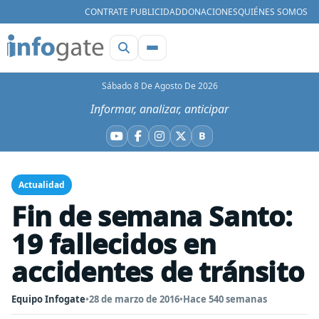
CONTRATE PUBLICIDAD
DONACIONES
QUIÉNES SOMOS
Sábado 8 De Agosto De 2026
Informar, analizar, anticipar
B
YouTube
Facebook
Instagram
X
Bluesky
Actualidad
Fin de semana Santo:
19 fallecidos en
accidentes de tránsito
Equipo Infogate
•
28 de marzo de 2016
•
Hace 540 semanas