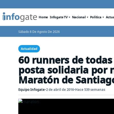
Home
Infogate TV
Nacional
Política
Actu
Sábado 8 De Agosto De 2026
Actualidad
60 runners de todas 
posta solidaria por 
Maratón de Santiag
Equipo Infogate
•
2 de abril de 2016
•
Hace 539 semanas