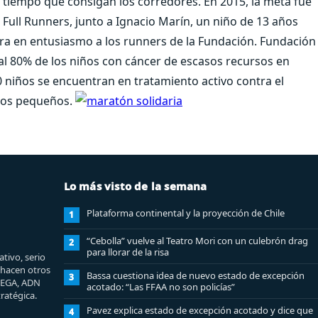
l tiempo que consigan los corredores. En 2015, la meta fue
 Full Runners, junto a Ignacio Marín, un niño de 13 años
ra en entusiasmo a los runners de la Fundación. Fundación
 al 80% de los niños con cáncer de escasos recursos en
0 niños se encuentran en tratamiento activo contra el
stos pequeños.
Lo más visto de la semana
Plataforma continental y la proyección de Chile
1
“Cebolla” vuelve al Teatro Mori con un culebrón drag
2
para llorar de la risa
tivo, serio
e hacen otros
Bassa cuestiona idea de nuevo estado de excepción
3
MEGA, ADN
acotado: “Las FFAA no son policías”
ratégica.
Pavez explica estado de excepción acotado y dice que
4