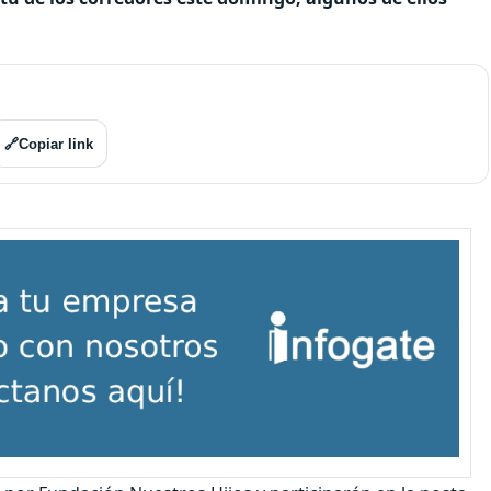
🔗
Copiar link