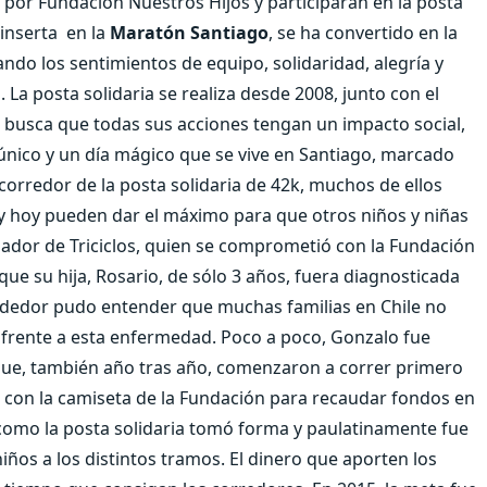
 por Fundación Nuestros Hijos y participarán en la posta
 inserta en la
Maratón Santiago
, se ha convertido en la
iando los sentimientos de equipo, solidaridad, alegría y
La posta solidaria se realiza desde 2008, junto con el
e busca que todas sus acciones tengan un impacto social,
nico y un día mágico que se vive en Santiago, marcado
 corredor de la posta solidaria de 42k, muchos de ellos
 hoy pueden dar el máximo para que otros niños y niñas
dador de Triciclos, quien se comprometió con la Fundación
e que su hija, Rosario, de sólo 3 años, fuera diagnosticada
dedor pudo entender que muchas familias en Chile no
 frente a esta enfermedad. Poco a poco, Gonzalo fue
que, también año tras año, comenzaron a correr primero
 con la camiseta de la Fundación para recaudar fondos en
í como la posta solidaria tomó forma y paulatinamente fue
ños a los distintos tramos. El dinero que aporten los