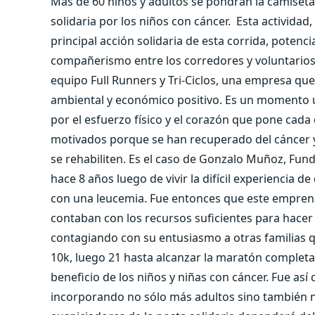
Más de 60 niños y adultos se pondrán la camiseta
solidaria por los niños con cáncer. Esta actividad,
principal acción solidaria de esta corrida, potenc
compañerismo entre los corredores y voluntarios. 
equipo Full Runners y Tri-Ciclos, una empresa qu
ambiental y económico positivo. Es un momento ú
por el esfuerzo físico y el corazón que pone cada
motivados porque se han recuperado del cáncer y
se rehabiliten. Es el caso de Gonzalo Muñoz, Fun
hace 8 años luego de vivir la difícil experiencia d
con una leucemia. Fue entonces que este empren
contaban con los recursos suficientes para hacer
contagiando con su entusiasmo a otras familias 
10k, luego 21 hasta alcanzar la maratón completa
beneficio de los niños y niñas con cáncer. Fue as
incorporando no sólo más adultos sino también ni