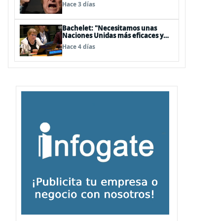
embajador en BBSS y rebaja la
Hace 3 días
relación bilateral
Bachelet: "Necesitamos unas
Naciones Unidas más eficaces y
cercanas a las personas"
Hace 4 días