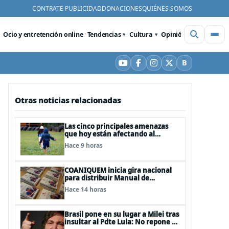
CONTRATE PUBLICIDAD
DONACIONES
QUIÉNES SOMOS
Ocio y entretención online
Tendencias
Cultura
Opinión
Videos
De
B
YouTube
Facebook
Instagram
X
Bluesky
Otras noticias relacionadas
Las cinco principales amenazas
que hoy están afectando al
desarrollo de los niños en Chile
Hace 9 horas
COANIQUEM inicia gira nacional
para distribuir Manual de
Quemaduras a profesionales de la
Hace 14 horas
salud
Brasil pone en su lugar a Milei tras
insultar al Pdte Lula: No repone al