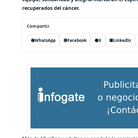
recuperados del cáncer.
Compartir
🟢
WhatsApp
🔵
Facebook
⚫
X
🟦
LinkedIn