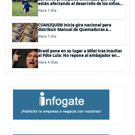
están afectando al desarrollo de los niños
en Chile
Hace 1 día
COANIQUEM inicia gira nacional para
distribuir Manual de Quemaduras a
profesionales de la salud
Hace 1 día
Brasil pone en su lugar a Milei tras insultar
al Pdte Lula: No repone al embajador en
BBSS y rebaja la relación bilateral
Hace 4 días