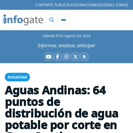
CONTRATE PUBLICIDAD
DONACIONES
QUIÉNES SOMOS
Sábado 8 De Agosto De 2026
Informar, analizar, anticipar
B
YouTube
Facebook
Instagram
X
Bluesky
Actualidad
Aguas Andinas: 64
puntos de
distribución de agua
potable por corte en