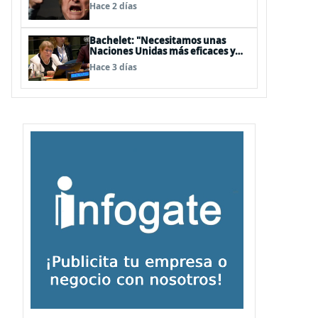
embajador en BBSS y rebaja la
Hace 2 días
relación bilateral
Bachelet: "Necesitamos unas
Naciones Unidas más eficaces y
cercanas a las personas"
Hace 3 días