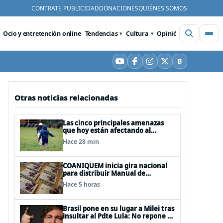
CONTRATE PUBLICIDAD
DONACIONES
QUIÉNES SOMOS
Ocio y entretención online
Tendencias
Cultura
Opinión
Videos
De
B
YouTube
Facebook
Instagram
X
Bluesky
Otras noticias relacionadas
Las cinco principales amenazas
que hoy están afectando al
desarrollo de los niños en Chile
Hace 28 min
COANIQUEM inicia gira nacional
para distribuir Manual de
Quemaduras a profesionales de la
Hace 5 horas
salud
Brasil pone en su lugar a Milei tras
insultar al Pdte Lula: No repone al