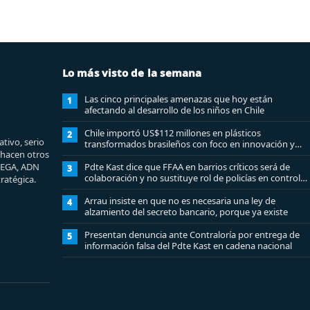
Lo más visto de la semana
Las cinco principales amenazas que hoy están
1
afectando al desarrollo de los niños en Chile
Chile importó US$112 millones en plásticos
2
tivo, serio
transformados brasileños con foco en innovación y
e hacen otros
sostenibilidad
MEGA, ADN
Pdte Kast dice que FFAA en barrios críticos será de
3
colaboración y no sustituye rol de policías en control
ratégica.
del orden público
Arrau insiste en que no es necesaria una ley de
4
alzamiento del secreto bancario, porque ya existe
Presentan denuncia ante Contraloría por entrega de
5
información falsa del Pdte Kast en cadena nacional