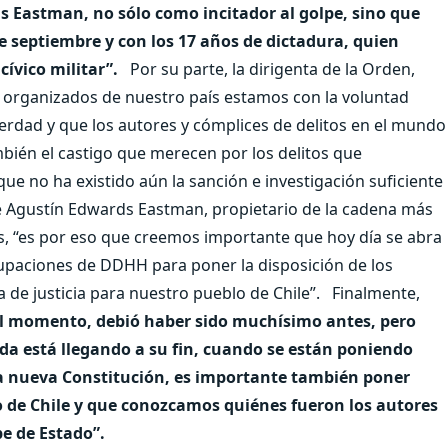
 Eastman, no sólo como incitador al golpe, sino que
e septiembre y con los 17 años de dictadura, quien
cívico militar”.
Por su parte, la dirigenta de la Orden,
tas organizados de nuestro país estamos con la voluntad
 verdad y que los autores y cómplices de delitos en el mundo
ambién el castigo que merecen por los delitos que
ue no ha existido aún la sanción e investigación suficiente
e Agustín Edwards Eastman, propietario de la cadena más
s, “es por eso que creemos importante que hoy día se abra
rupaciones de DDHH para poner la disposición de los
 de justicia para nuestro pueblo de Chile”. Finalmente,
l momento, debió haber sido muchísimo antes, pero
a está llegando a su fin, cuando se están poniendo
a nueva Constitución, es importante también poner
lo de Chile y que conozcamos quiénes fueron los autores
pe de Estado”.