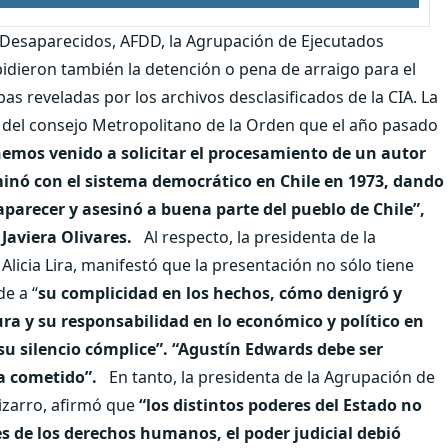
s Desaparecidos, AFDD, la Agrupación de Ejecutados
pidieron también la detención o pena de arraigo para el
s reveladas por los archivos desclasificados de la CIA. La
lina del consejo Metropolitano de la Orden que el año pasado
emos venido a solicitar el procesamiento de un autor
rminó con el sistema democrático en Chile en 1973, dando
aparecer y asesinó a buena parte del pueblo de Chile”,
 Javiera Olivares.
Al respecto, la presidenta de la
Alicia Lira, manifestó que la presentación no sólo tiene
de a “
su complicidad en los hechos, cómo denigró y
ura y su responsabilidad en lo económico y político en
su silencio cómplice”. “Agustín Edwards debe ser
a cometido”.
En tanto, la presidenta de la Agrupación de
izarro, afirmó que
“los distintos poderes del Estado no
es de los derechos humanos, el poder judicial debió