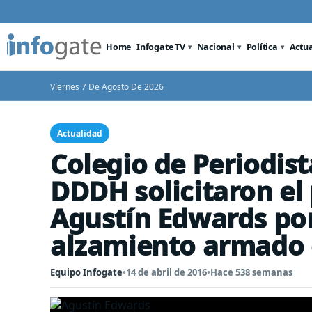
Home
Infogate TV
Nacional
Política
Actu
Viernes 7 De Agosto De 2026
Actualidad
Colegio de Periodis
DDDH solicitaron el
Agustín Edwards por 
alzamiento armado 
Equipo Infogate
•
14 de abril de 2016
•
Hace 538 semanas