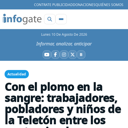
CONTRATE PUBLICIDAD
DONACIONES
QUIÉNES SOMOS
Lunes 10 De Agosto De 2026
Informar, analizar, anticipar
B
YouTube
Facebook
Instagram
X
Bluesky
Actualidad
Con el plomo en la
sangre: trabajadores,
pobladores y niños de
la Teletón entre los