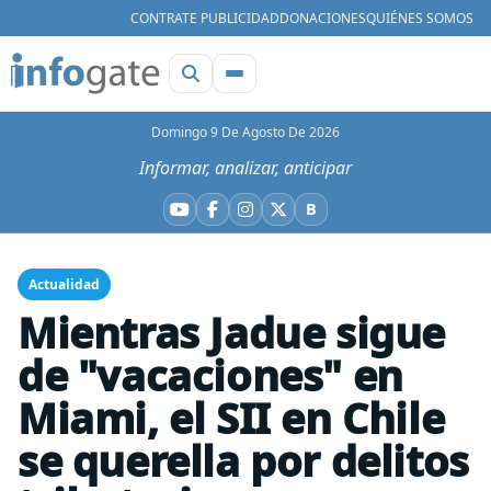
CONTRATE PUBLICIDAD
DONACIONES
QUIÉNES SOMOS
Domingo 9 De Agosto De 2026
Informar, analizar, anticipar
B
YouTube
Facebook
Instagram
X
Bluesky
Actualidad
Mientras Jadue sigue
de "vacaciones" en
Miami, el SII en Chile
se querella por delitos