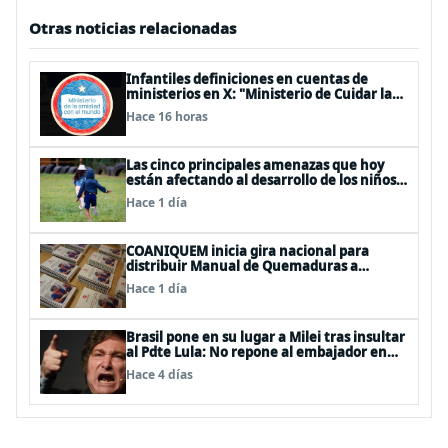
Otras noticias relacionadas
Infantiles definiciones en cuentas de
ministerios en X: "Ministerio de Cuidar la
Plata", "Ministerio de la amistad..."
Hace 16 horas
Las cinco principales amenazas que hoy
están afectando al desarrollo de los niños
en Chile
Hace 1 día
COANIQUEM inicia gira nacional para
distribuir Manual de Quemaduras a
profesionales de la salud
Hace 1 día
Brasil pone en su lugar a Milei tras insultar
al Pdte Lula: No repone al embajador en
BBSS y rebaja la relación bilateral
Hace 4 días