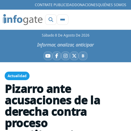
CONTRATE PUBLICIDAD
DONACIONES
QUIÉNES SOMOS
Sábado 8 De Agosto De 2026
Informar, analizar, anticipar
B
YouTube
Facebook
Instagram
X
Bluesky
Actualidad
Pizarro ante
acusaciones de la
derecha contra
proceso