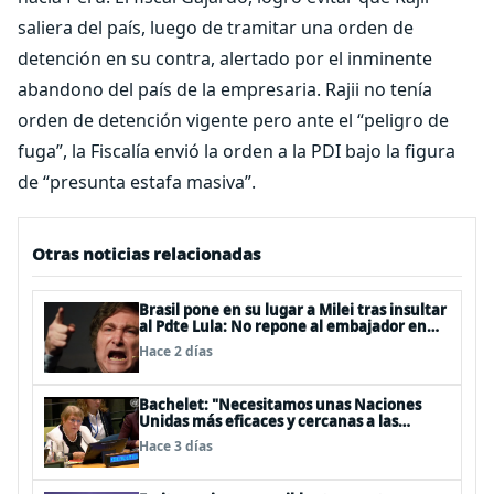
saliera del país, luego de tramitar una orden de
detención en su contra, alertado por el inminente
abandono del país de la empresaria. Rajii no tenía
orden de detención vigente pero ante el “peligro de
fuga”, la Fiscalía envió la orden a la PDI bajo la figura
de “presunta estafa masiva”.
Otras noticias relacionadas
Brasil pone en su lugar a Milei tras insultar
al Pdte Lula: No repone al embajador en
BBSS y rebaja la relación bilateral
Hace 2 días
Bachelet: "Necesitamos unas Naciones
Unidas más eficaces y cercanas a las
personas"
Hace 3 días