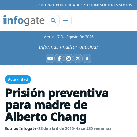
CONTRATE PUBLICIDAD
DONACIONES
QUIÉNES SOMOS
Viernes 7 De Agosto De 2026
Informar, analizar, anticipar
B
YouTube
Facebook
Instagram
X
Bluesky
Actualidad
Prisión preventiva
para madre de
Alberto Chang
Equipo Infogate
•
28 de abril de 2016
•
Hace 536 semanas