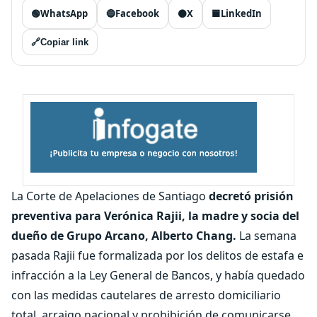
🟢
WhatsApp
🔵
Facebook
⚫
X
🟦
LinkedIn
🔗
Copiar link
La Corte de Apelaciones de Santiago
decretó prisión
preventiva para Verónica Rajii, la madre y socia del
dueño de Grupo Arcano, Alberto Chang.
La semana
pasada Rajii fue formalizada por los delitos de estafa e
infracción a la Ley General de Bancos, y había quedado
con las medidas cautelares de arresto domiciliario
total, arraigo nacional y prohibición de comunicarse