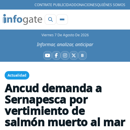
CONTRATE PUBLICIDAD
DONACIONES
QUIÉNES SOMOS
Viernes 7 De Agosto De 2026
Informar, analizar, anticipar
B
YouTube
Facebook
Instagram
X
Bluesky
Actualidad
Ancud demanda a
Sernapesca por
vertimiento de
salmón muerto al mar