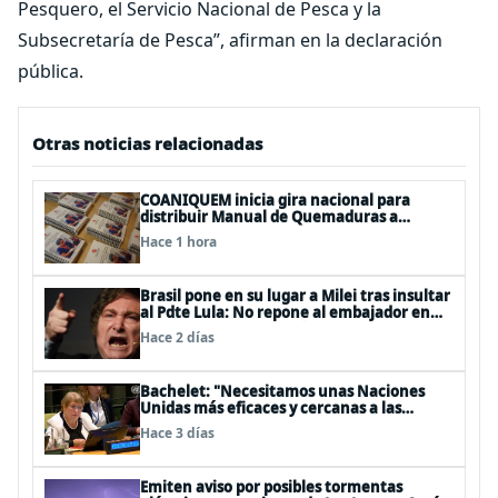
Pesquero, el Servicio Nacional de Pesca y la
Subsecretaría de Pesca”, afirman en la declaración
pública.
Otras noticias relacionadas
COANIQUEM inicia gira nacional para
distribuir Manual de Quemaduras a
profesionales de la salud
Hace 1 hora
Brasil pone en su lugar a Milei tras insultar
al Pdte Lula: No repone al embajador en
BBSS y rebaja la relación bilateral
Hace 2 días
Bachelet: "Necesitamos unas Naciones
Unidas más eficaces y cercanas a las
personas"
Hace 3 días
Emiten aviso por posibles tormentas