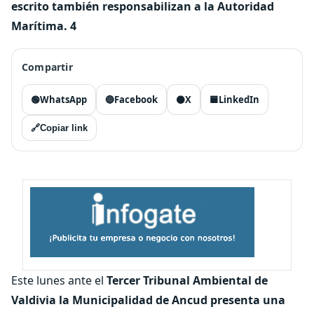
escrito también responsabilizan a la Autoridad
Marítima. 4
Compartir
🟢
WhatsApp
🔵
Facebook
⚫
X
🟦
LinkedIn
🔗
Copiar link
Este lunes ante el
Tercer Tribunal Ambiental de
Valdivia la Municipalidad de Ancud presenta una