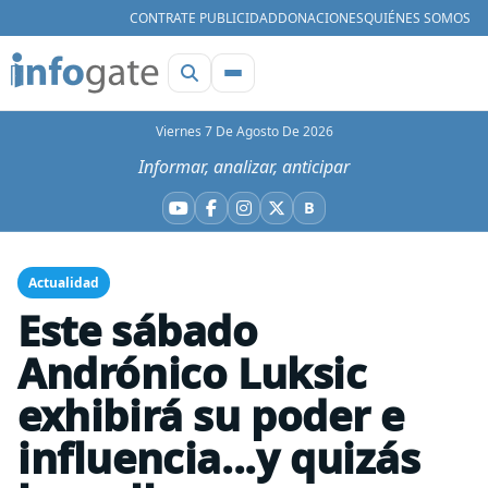
CONTRATE PUBLICIDAD
DONACIONES
QUIÉNES SOMOS
Viernes 7 De Agosto De 2026
Informar, analizar, anticipar
B
YouTube
Facebook
Instagram
X
Bluesky
Actualidad
Este sábado
Andrónico Luksic
exhibirá su poder e
influencia...y quizás