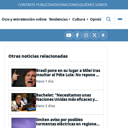
CONTRATE PUBLICIDAD
DONACIONES
QUIÉNES SOMOS
Ocio y entretención online
Tendencias
Cultura
Opinión
Videos
De
B
YouTube
Facebook
Instagram
X
Bluesky
Otras noticias relacionadas
Brasil pone en su lugar a Milei tras
insultar al Pdte Lula: No repone al
embajador en BBSS y rebaja la
Hace 1 día
relación bilateral
Bachelet: "Necesitamos unas
Naciones Unidas más eficaces y
cercanas a las personas"
Hace 2 días
Emiten aviso por posibles
tormentas eléctricas en regiones