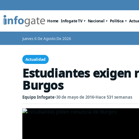
Home
Infogate TV
Nacional
Política
Actu
Jueves 6 De Agosto De 2026
Actualidad
Estudiantes exigen 
Burgos
Equipo Infogate
•
30 de mayo de 2016
•
Hace 531 semanas