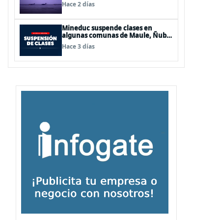
de Los Lagos y Aysén
Hace 2 días
Mineduc suspende clases en
algunas comunas de Maule, Ñuble
y La Araucanía para este lunes
Hace 3 días