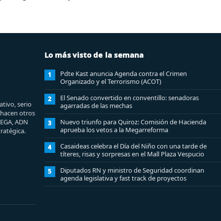
Lo más visto de la semana
Pdte Kast anuncia Agenda contra el Crimen
1
Organizado y el Terrorismo (ACOT)
El Senado convertido en conventillo: senadoras
2
tivo, serio
agarradas de las mechas
e hacen otros
MEGA, ADN
Nuevo triunfo para Quiroz: Comisión de Hacienda
3
aprueba los vetos a la Megarreforma
ratégica.
Casaideas celebra el Día del Niño con una tarde de
4
títeres, risas y sorpresas en el Mall Plaza Vespucio
Diputados RN y ministro de Seguridad coordinan
5
agenda legislativa y fast track de proyectos