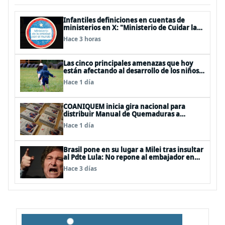
Infantiles definiciones en cuentas de
ministerios en X: "Ministerio de Cuidar la
Plata", "Ministerio de la amistad..."
Hace 3 horas
Las cinco principales amenazas que hoy
están afectando al desarrollo de los niños
en Chile
Hace 1 día
COANIQUEM inicia gira nacional para
distribuir Manual de Quemaduras a
profesionales de la salud
Hace 1 día
Brasil pone en su lugar a Milei tras insultar
al Pdte Lula: No repone al embajador en
BBSS y rebaja la relación bilateral
Hace 3 días