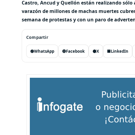
Castro, Ancud y Quellón están realizando sólo
varazón de millones de machas muertes cubren l
semana de protestas y con un paro de adverten
Compartir
🟢
WhatsApp
🔵
Facebook
⚫
X
🟦
LinkedIn