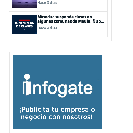
de Los Lagos y Aysén
Hace 3 días
Mineduc suspende clases en
algunas comunas de Maule, Ñuble
y La Araucanía para este lunes
Hace 4 días