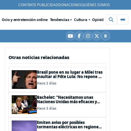
CONTRATE PUBLICIDAD
DONACIONES
QUIÉNES SOMOS
Ocio y entretención online
Tendencias
Cultura
Opinión
Videos
De
B
YouTube
Facebook
Instagram
X
Bluesky
Otras noticias relacionadas
Brasil pone en su lugar a Milei tras
insultar al Pdte Lula: No repone al
embajador en BBSS y rebaja la
Hace 2 días
relación bilateral
Bachelet: "Necesitamos unas
Naciones Unidas más eficaces y
cercanas a las personas"
Hace 3 días
Emiten aviso por posibles
tormentas eléctricas en regiones