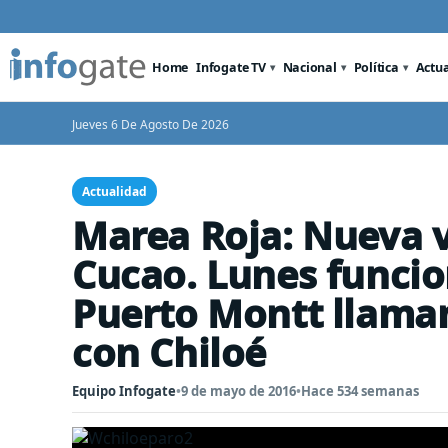
Home
Infogate TV
Nacional
Política
Actu
Jueves 6 De Agosto De 2026
Actualidad
Marea Roja: Nueva 
Cucao. Lunes funcio
Puerto Montt llaman
con Chiloé
Equipo Infogate
•
9 de mayo de 2016
•
Hace 534 semanas