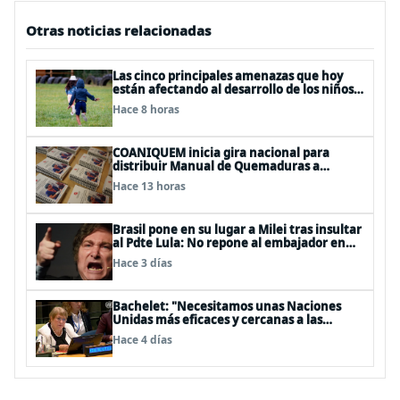
Otras noticias relacionadas
Las cinco principales amenazas que hoy
están afectando al desarrollo de los niños
en Chile
Hace 8 horas
COANIQUEM inicia gira nacional para
distribuir Manual de Quemaduras a
profesionales de la salud
Hace 13 horas
Brasil pone en su lugar a Milei tras insultar
al Pdte Lula: No repone al embajador en
BBSS y rebaja la relación bilateral
Hace 3 días
Bachelet: "Necesitamos unas Naciones
Unidas más eficaces y cercanas a las
personas"
Hace 4 días