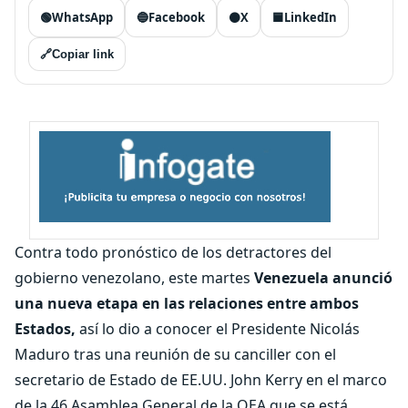
🟢
WhatsApp
🔵
Facebook
⚫
X
🟦
LinkedIn
🔗
Copiar link
Contra todo pronóstico de los detractores del
gobierno venezolano, este martes
Venezuela anunció
una nueva etapa en las relaciones entre ambos
Estados,
así lo dio a conocer el Presidente Nicolás
Maduro tras una reunión de su canciller con el
secretario de Estado de EE.UU. John Kerry en el marco
de la 46 Asamblea General de la OEA que se está