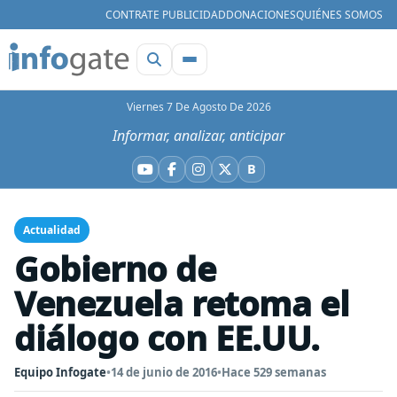
CONTRATE PUBLICIDAD
DONACIONES
QUIÉNES SOMOS
Viernes 7 De Agosto De 2026
Informar, analizar, anticipar
B
YouTube
Facebook
Instagram
X
Bluesky
Actualidad
Gobierno de
Venezuela retoma el
diálogo con EE.UU.
Equipo Infogate
•
14 de junio de 2016
•
Hace 529 semanas