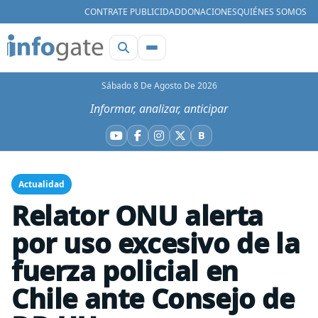
CONTRATE PUBLICIDAD
DONACIONES
QUIÉNES SOMOS
Sábado 8 De Agosto De 2026
Informar, analizar, anticipar
B
YouTube
Facebook
Instagram
X
Bluesky
Actualidad
Relator ONU alerta
por uso excesivo de la
fuerza policial en
Chile ante Consejo de