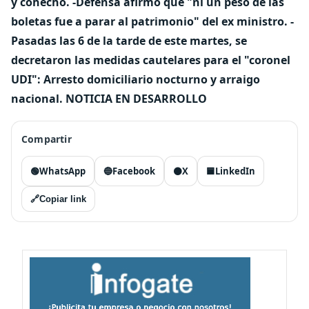
y cohecho. -Defensa afirmó que "ni un peso de las
boletas fue a parar al patrimonio" del ex ministro. -
Pasadas las 6 de la tarde de este martes, se
decretaron las medidas cautelares para el "coronel
UDI": Arresto domiciliario nocturno y arraigo
nacional. NOTICIA EN DESARROLLO
Compartir
🟢
WhatsApp
🔵
Facebook
⚫
X
🟦
LinkedIn
🔗
Copiar link