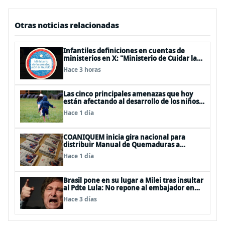
Otras noticias relacionadas
Infantiles definiciones en cuentas de
ministerios en X: "Ministerio de Cuidar la
Plata", "Ministerio de la amistad..."
Hace 3 horas
Las cinco principales amenazas que hoy
están afectando al desarrollo de los niños
en Chile
Hace 1 día
COANIQUEM inicia gira nacional para
distribuir Manual de Quemaduras a
profesionales de la salud
Hace 1 día
Brasil pone en su lugar a Milei tras insultar
al Pdte Lula: No repone al embajador en
BBSS y rebaja la relación bilateral
Hace 3 días