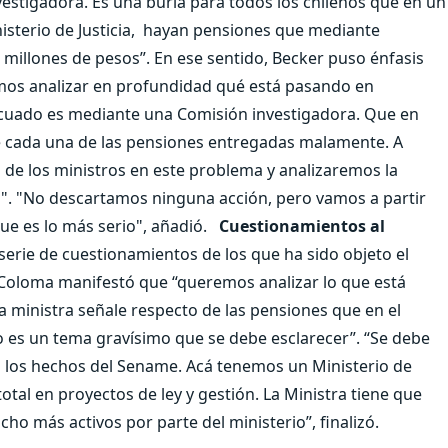
stigadora. Es una burla para todos los chilenos que en un
sterio de Justicia, hayan pensiones que mediante
millones de pesos”. En ese sentido, Becker puso énfasis
mos analizar en profundidad qué está pasando en
cuado es mediante una Comisión investigadora. Que en
e cada una de las pensiones entregadas malamente. A
 de los ministros en este problema y analizaremos la
l". "No descartamos ninguna acción, pero vamos a partir
ue es lo más serio", añadió.
Cuestionamientos al
serie de cuestionamientos de los que ha sido objeto el
o, Coloma manifestó que “queremos analizar lo que está
a ministra señale respecto de las pensiones que en el
Eso es un tema gravísimo que se debe esclarecer”. “Se debe
n a los hechos del Sename. Acá tenemos un Ministerio de
total en proyectos de ley y gestión. La Ministra tiene que
o más activos por parte del ministerio”, finalizó.