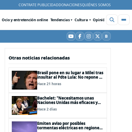
CONTRATE PUBLICIDAD
DONACIONES
QUIÉNES SOMOS
Ocio y entretención online
Tendencias
Cultura
Opinión
Videos
De
B
YouTube
Facebook
Instagram
X
Bluesky
Otras noticias relacionadas
Brasil pone en su lugar a Milei tras
insultar al Pdte Lula: No repone al
embajador en BBSS y rebaja la
Hace 21 horas
relación bilateral
Bachelet: "Necesitamos unas
Naciones Unidas más eficaces y
cercanas a las personas"
Hace 2 días
Emiten aviso por posibles
tormentas eléctricas en regiones