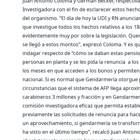
Juan Antonio Coloma y Germán Becker, respectiv
Investigadora con el fin de esclarecer estos hech
del organismo. “El día de hoy la UDI y RN anunci
que investigue todos los hechos relativos a los 
evidentemente muy por sobre la legislación. Que
se llegó a estos montos”, expresó Coloma. Y es qu
indagar respecto de “cómo se daban estas pension
personas en planta y se les pida la renuncia a los
los meses en que acceden a los bonos y permite
nacional. Si es normal que Gendarmería otorgue 
circunstancias que el sistema de AFP llega aprox
carabineros 3 millones y fracción y en Gendarmer
comisión investigadora eficaz que permita estab
previamente las solicitudes de renuncia para hac
un aprovechamiento, si gendarmería se transform
ha visto en el último tiempo”, recalcó Juan Anto