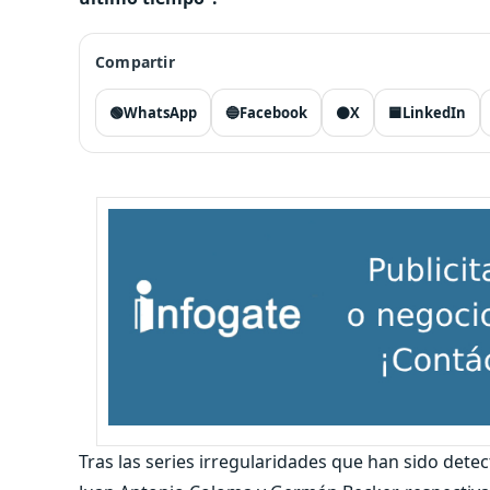
Compartir
🟢
WhatsApp
🔵
Facebook
⚫
X
🟦
LinkedIn
Tras las series irregularidades que han sido dete