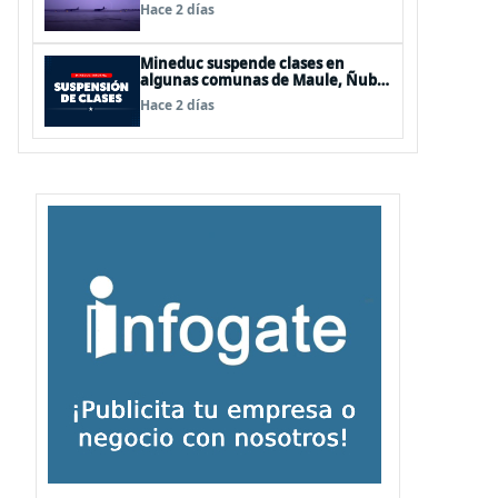
de Los Lagos y Aysén
Hace 2 días
Mineduc suspende clases en
algunas comunas de Maule, Ñuble
y La Araucanía para este lunes
Hace 2 días