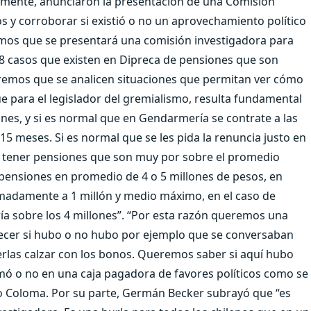
amente, anunciaron la presentación de una Comisión
os y corroborar si existió o no un aprovechamiento político
amos que se presentará una comisión investigadora para
188 casos que existen en Dipreca de pensiones que son
remos que se analicen situaciones que permitan ver cómo
e para el legislador del gremialismo, resulta fundamental
es, y si es normal que en Gendarmería se contrate a las
 15 meses. Si es normal que se les pida la renuncia justo en
n tener pensiones que son muy por sobre el promedio
pensiones en promedio de 4 o 5 millones de pesos, en
imadamente a 1 millón y medio máximo, en el caso de
ía sobre los 4 millones”. “Por esta razón queremos una
lecer si hubo o no hubo por ejemplo que se conversaban
erlas calzar con los bonos. Queremos saber si aquí hubo
ó o no en una caja pagadora de favores políticos como se
nio Coloma. Por su parte, Germán Becker subrayó que “es