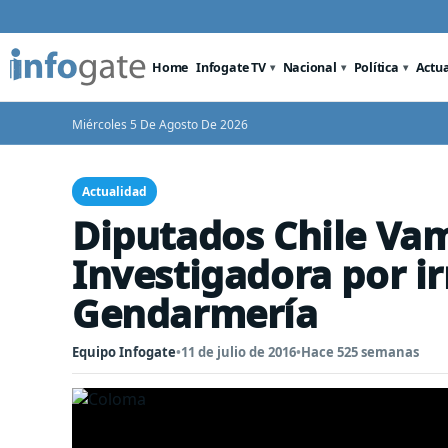
Home
Infogate TV
Nacional
Política
Actu
Miércoles 5 De Agosto De 2026
Actualidad
Diputados Chile Va
Investigadora por i
Gendarmería
Equipo Infogate
•
11 de julio de 2016
•
Hace 525 semanas