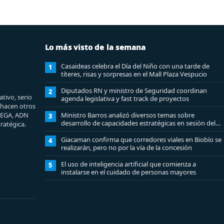
Lo más visto de la semana
Casaideas celebra el Día del Niño con una tarde de
1
títeres, risas y sorpresas en el Mall Plaza Vespucio
Diputados RN y ministro de Seguridad coordinan
2
tivo, serio
agenda legislativa y fast track de proyectos
e hacen otros
MEGA, ADN
Ministro Barros analizó diversos temas sobre
3
desarrollo de capacidades estratégicas en sesión del
ratégica.
Consejo de Política Espacial
Giacaman confirma que corredores viales en Biobío se
4
realizarán, pero no por la vía de la concesión
El uso de inteligencia artificial que comienza a
5
instalarse en el cuidado de personas mayores