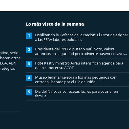
Lo más visto de la semana
Debilitando la Defensa de la Nación: El Error de asignar
1
a las FFAA labores policiales
Presidente del PPD, diputado Raúl Soto, valora
2
tivo, serio
anuncios en seguridad pero advierte ausencia clave:
e hacen otros
alzamiento del secreto bancario
MEGA, ADN
Pdte Kast y ministro Arrau intensifican agenda para
3
dar a conocer su ACOT
ratégica.
Museo Jedimar celebra a los más pequeños con
4
entrada liberada por el Día del Niño
Día del Niño: cinco recetas fáciles para cocinar en
5
familia