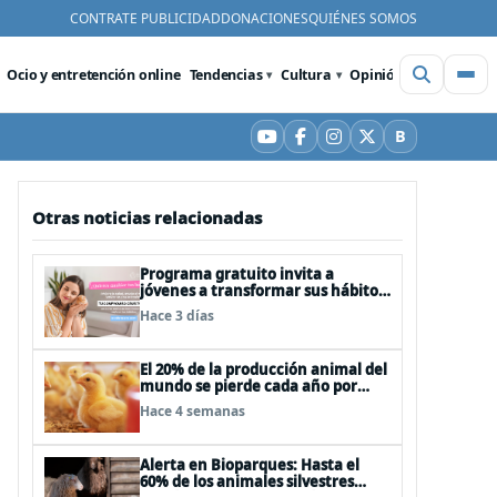
CONTRATE PUBLICIDAD
DONACIONES
QUIÉNES SOMOS
Ocio y entretención online
Tendencias
Cultura
Opinión
Videos
De
B
YouTube
Facebook
Instagram
X
Bluesky
Otras noticias relacionadas
Programa gratuito invita a
jóvenes a transformar sus hábitos
de consumo cosmético,
Hace 3 días
alimenticio y de moda
El 20% de la producción animal del
mundo se pierde cada año por
enfermedades que se pueden
Hace 4 semanas
evitar
Alerta en Bioparques: Hasta el
60% de los animales silvestres