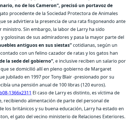
onario, no de los Cameron“, precisó un portavoz de
 gato procedente de la Sociedad Protectora de Animales
ue se advirtiera la presencia de una rata fisgoneando ante
r ministro. Sin embargo, la labor de Larry ha sido
y golosinas de sus admiradores y pasa la mayor parte del
muebles antiguos en sus siestas”
cotidianas, según un
ontado con un felino cazador de ratas y los gatos han
de la sede del gobierno“
, e inclusive reciben un salario por
s que se domicilió allí en pleno gobierno de Margaret
fue jubilado en 1997 por Tony Blair -presionado por su
cibía una pensión anual de 100 libras (120 euros).
El caso de Larry es distinto, es víctima de
te, recibiendo alimentación de parte del personal de
e los británicos y su buena educación, Larry ha estado en
on, el gato del vecino ministerio de Relaciones Exteriores.