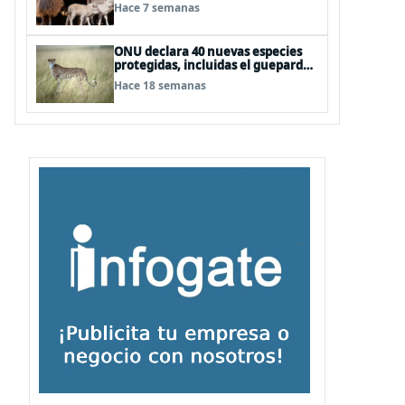
podría sufrir desnutrición por
Hace 7 semanas
dietas mal formuladas
ONU declara 40 nuevas especies
protegidas, incluidas el guepardo
y el tiburón martillo
Hace 18 semanas