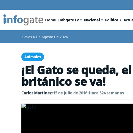
Home
Infogate TV
Nacional
Política
Actu
Jueves 6 De Agosto De 2026
Animales
¡El Gato se queda, e
británico se va!
Carlos Martínez
•
15 de julio de 2016
•
Hace 524 semanas