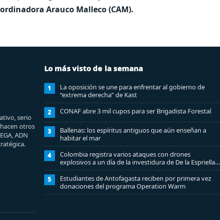
Coordinadora Arauco Malleco (CAM).
Lo más visto de la semana
La oposición se une para enfrentar al gobierno de
1
“extrema derecha” de Kast
CONAF abre 3 mil cupos para ser Brigadista Forestal
2
tivo, serio
e hacen otros
Ballenas: los espíritus antiguos que aún enseñan a
3
MEGA, ADN
habitar el mar
ratégica.
Colombia registra varios ataques con drones
4
explosivos a un día de la investidura de De la Espriella:
un policía muerto
Estudiantes de Antofagasta reciben por primera vez
5
donaciones del programa Operation Warm