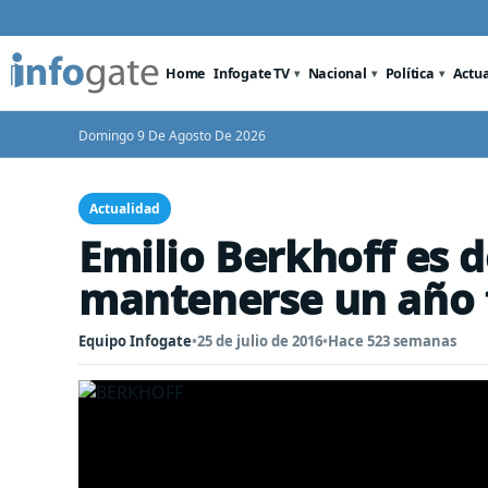
Home
Infogate TV
Nacional
Política
Actu
Domingo 9 De Agosto De 2026
Actualidad
Emilio Berkhoff es d
mantenerse un año 
Equipo Infogate
•
25 de julio de 2016
•
Hace 523 semanas