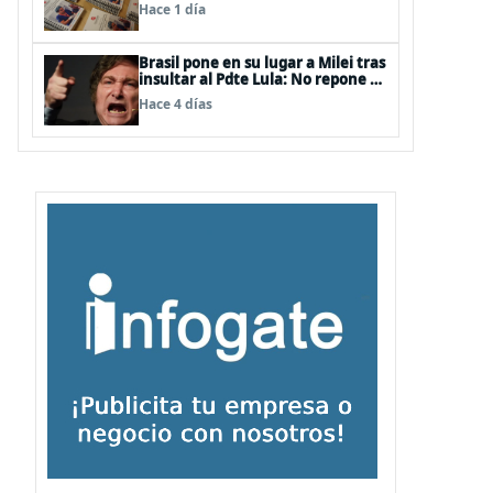
Quemaduras a profesionales de la
Hace 1 día
salud
Brasil pone en su lugar a Milei tras
insultar al Pdte Lula: No repone al
embajador en BBSS y rebaja la
Hace 4 días
relación bilateral