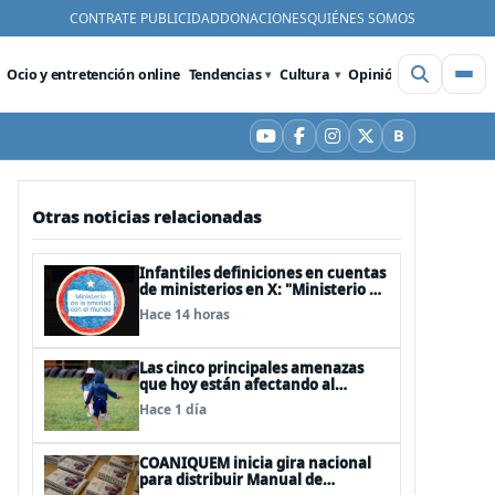
CONTRATE PUBLICIDAD
DONACIONES
QUIÉNES SOMOS
Ocio y entretención online
Tendencias
Cultura
Opinión
Videos
De
B
YouTube
Facebook
Instagram
X
Bluesky
Otras noticias relacionadas
Infantiles definiciones en cuentas
de ministerios en X: "Ministerio de
Cuidar la Plata", "Ministerio de la
Hace 14 horas
amistad..."
Las cinco principales amenazas
que hoy están afectando al
desarrollo de los niños en Chile
Hace 1 día
COANIQUEM inicia gira nacional
para distribuir Manual de