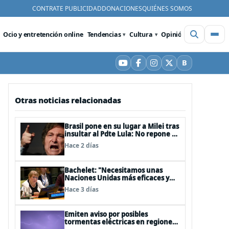
CONTRATE PUBLICIDAD
DONACIONES
QUIÉNES SOMOS
Ocio y entretención online
Tendencias
Cultura
Opinión
Videos
De
B
YouTube
Facebook
Instagram
X
Bluesky
Otras noticias relacionadas
Brasil pone en su lugar a Milei tras
insultar al Pdte Lula: No repone al
embajador en BBSS y rebaja la
Hace 2 días
relación bilateral
Bachelet: "Necesitamos unas
Naciones Unidas más eficaces y
cercanas a las personas"
Hace 3 días
Emiten aviso por posibles
tormentas eléctricas en regiones