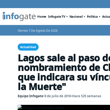
Home
Infogate TV
Nacional
Política
Actu
Viernes 7 De Agosto De 2026
Actualidad
Lagos sale al paso de
nombramiento de C
que indicara su vín
la Muerte"
Equipo Infogate
•
8 de julio de 2016
•
Hace 525 semanas