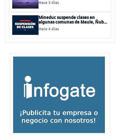
de Los Lagos y Aysén
Hace 3 días
Mineduc suspende clases en
algunas comunas de Maule, Ñuble
y La Araucanía para este lunes
Hace 4 días