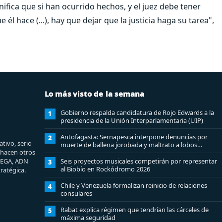
nifica que si han ocurrido hechos, y el juez debe tener
l hace (...), hay que dejar que la justicia haga su tarea",
Lo más visto de la semana
Gobierno respalda candidatura de Rojo Edwards a la
1
presidencia de la Unión Interparlamentaria (UIP)
Antofagasta: Sernapesca interpone denuncias por
2
tivo, serio
muerte de ballena jorobada y maltrato a lobos
e hacen otros
marinos
MEGA, ADN
Seis proyectos musicales competirán por representar
3
al Biobío en Rockódromo 2026
ratégica.
Chile y Venezuela formalizan reinicio de relaciones
4
consulares
Rabat explica régimen que tendrían las cárceles de
5
máxima seguridad