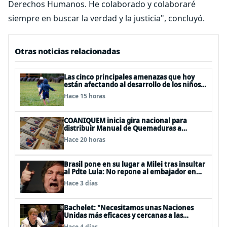
Derechos Humanos. He colaborado y colaboraré
siempre en buscar la verdad y la justicia", concluyó.
Otras noticias relacionadas
Las cinco principales amenazas que hoy
están afectando al desarrollo de los niños
en Chile
Hace 15 horas
COANIQUEM inicia gira nacional para
distribuir Manual de Quemaduras a
profesionales de la salud
Hace 20 horas
Brasil pone en su lugar a Milei tras insultar
al Pdte Lula: No repone al embajador en
BBSS y rebaja la relación bilateral
Hace 3 días
Bachelet: "Necesitamos unas Naciones
Unidas más eficaces y cercanas a las
personas"
Hace 4 días