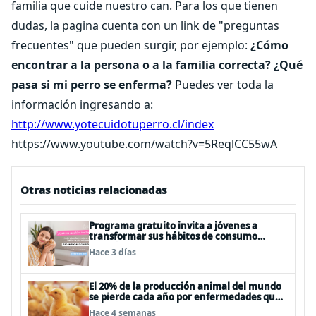
familia que cuide nuestro can. Para los que tienen
dudas, la pagina cuenta con un link de "preguntas
frecuentes" que pueden surgir, por ejemplo:
¿Cómo
encontrar a la persona o a la familia correcta?
¿Qué
pasa si mi perro se enferma?
Puedes ver toda la
información ingresando a:
http://www.yotecuidotuperro.cl/index
https://www.youtube.com/watch?v=5ReqlCC55wA
Otras noticias relacionadas
Programa gratuito invita a jóvenes a
transformar sus hábitos de consumo
cosmético, alimenticio y de moda
Hace 3 días
El 20% de la producción animal del mundo
se pierde cada año por enfermedades que
se pueden evitar
Hace 4 semanas