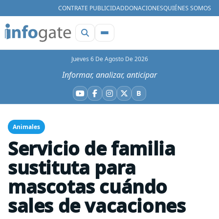
CONTRATE PUBLICIDAD
DONACIONES
QUIÉNES SOMOS
Jueves 6 De Agosto De 2026
Informar, analizar, anticipar
B
YouTube
Facebook
Instagram
X
Bluesky
Animales
Servicio de familia
sustituta para
mascotas cuándo
sales de vacaciones