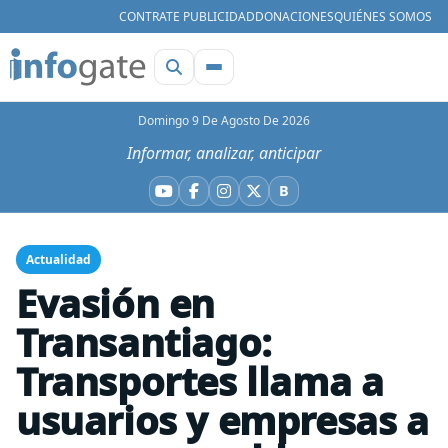
CONTRATE PUBLICIDAD
DONACIONES
QUIÉNES SOMOS
Domingo 9 De Agosto De 2026
Informar, analizar, anticipar
B
YouTube
Facebook
Instagram
X
Bluesky
Actualidad
Evasión en
Transantiago:
Transportes llama a
usuarios y empresas a