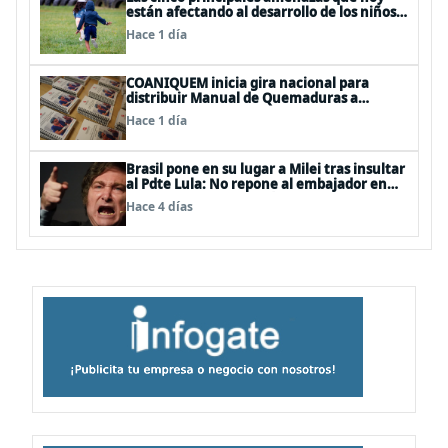
están afectando al desarrollo de los niños
en Chile
Hace 1 día
COANIQUEM inicia gira nacional para
distribuir Manual de Quemaduras a
profesionales de la salud
Hace 1 día
Brasil pone en su lugar a Milei tras insultar
al Pdte Lula: No repone al embajador en
BBSS y rebaja la relación bilateral
Hace 4 días