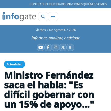
CONTRATE PUBLICIDAD
DONACIONES
QUIÉNES SOMOS
Viernes 7 De Agosto De 2026
Informar, analizar, anticipar
B
YouTube
Facebook
Instagram
X
Bluesky
Actualidad
Ministro Fernández
saca el habla: "Es
difícil gobernar con
un 15% de apoyo..."