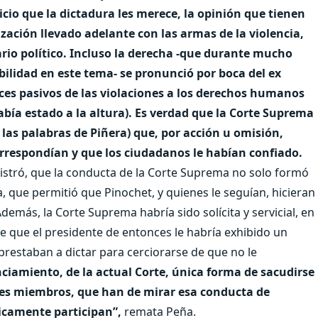
uicio que la dictadura les merece, la opinión que tienen
ación llevado adelante con las armas de la violencia,
ario político. Incluso la derecha -que durante mucho
ibilidad en este tema- se pronunció por boca del ex
ces pasivos de las violaciones a los derechos humanos
bía estado a la altura).
Es verdad que la Corte Suprema
las palabras de Piñera) que, por acción u omisión,
rrespondían y que los ciudadanos le habían confiado.
egistró, que la conducta de la Corte Suprema no solo formó
a, que permitió que Pinochet, y quienes le seguían, hicieran
más, la Corte Suprema habría sido solícita y servicial, en
de que el presidente de entonces le habría exhibido un
restaban a dictar para cerciorarse de que no le
ciamiento, de la actual Corte, única forma de sacudirse
les miembros, que han de mirar esa conducta de
icamente participan”,
remata Peña.