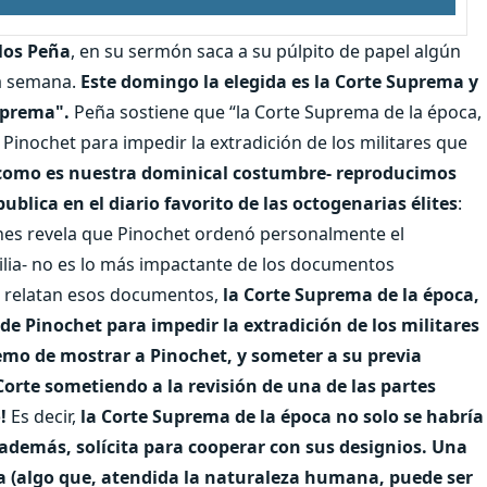
los Peña
, en su sermón saca a su púlpito de papel algún
la semana.
Este domingo la elegida es la Corte Suprema y
Suprema".
Peña sostiene que “la Corte Suprema de la época,
 Pinochet para impedir la extradición de los militares que
como es nuestra dominical costumbre- reproducimos
ublica en el diario favorito de las octogenarias élites
:
nes revela que Pinochet ordenó personalmente el
milia- no es lo más impactante de los documentos
n relatan esos documentos,
la Corte Suprema de la época,
de Pinochet para impedir la extradición de los militares
remo de mostrar a Pinochet, y someter a su previa
Corte sometiendo a la revisión de una de las partes
!
Es decir,
la Corte Suprema de la época no solo se habría
además, solícita para cooperar con sus designios. Una
a (algo que, atendida la naturaleza humana, puede ser