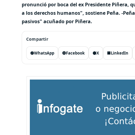
pronunció por boca del ex Presidente Piñera, q
a los derechos humanos", sostiene Peña. -Peña,
pasivos" acuñado por Piñera.
Compartir
🟢
WhatsApp
🔵
Facebook
⚫
X
🟦
LinkedIn