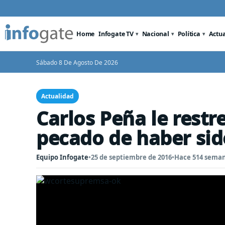
Home
Infogate TV
Nacional
Política
Actu
Sábado 8 De Agosto De 2026
Actualidad
Carlos Peña le restr
pecado de haber sid
Equipo Infogate
•
25 de septiembre de 2016
•
Hace 514 sema