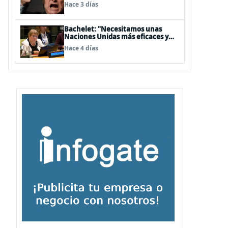
embajador en BBSS y rebaja la
Hace 3 días
relación bilateral
Bachelet: "Necesitamos unas
Naciones Unidas más eficaces y
cercanas a las personas"
Hace 4 días