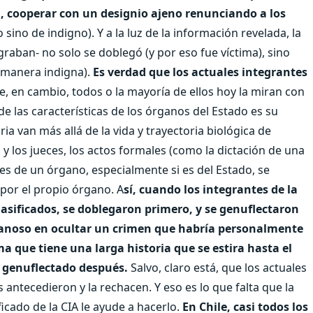
ta, cooperar con un designio ajeno renunciando a los
sino de indigno). Y a la luz de la información revelada, la
graban- no solo se doblegó (y por eso fue víctima), sino
e manera indigna).
Es verdad que los actuales integrantes
e, en cambio, todos o la mayoría de ellos hoy la miran con
de las características de los órganos del Estado es su
ia van más allá de la vida y trayectoria biológica de
y los jueces, los actos formales (como la dictación de una
les de un órgano, especialmente si es del Estado, se
por el propio órgano. A
sí, cuando los integrantes de la
asificados, se doblegaron primero, y se genuflectaron
fanoso en ocultar un crimen que habría personalmente
a que tiene una larga historia que se estira hasta el
y genuflectado después.
Salvo, claro está, que los actuales
 antecedieron y la rechacen. Y eso es lo que falta que la
icado de la CIA le ayude a hacerlo.
En Chile, casi todos los