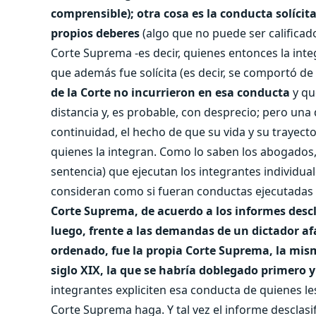
comprensible); otra cosa es la conducta solíci
propios deberes
(algo que no puede ser calificado 
Corte Suprema -es decir, quienes entonces la inte
que además fue solícita (es decir, se comportó d
de la Corte no incurrieron en esa conducta
y qu
distancia y, es probable, con desprecio; pero una 
continuidad, el hecho de que su vida y su trayector
quienes la integran. Como lo saben los abogados, 
sentencia) que ejecutan los integrantes individua
consideran como si fueran conductas ejecutadas 
Corte Suprema, de acuerdo a los informes descl
luego, frente a las demandas de un dictador a
ordenado, fue la propia Corte Suprema, la mism
siglo XIX, la que se habría doblegado primero 
integrantes expliciten esa conducta de quienes les
Corte Suprema haga. Y tal vez el informe desclasif