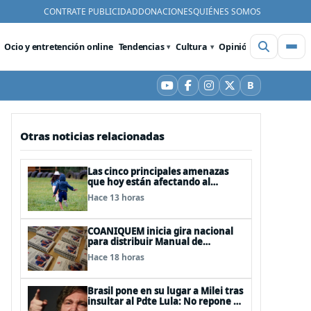
CONTRATE PUBLICIDAD
DONACIONES
QUIÉNES SOMOS
Ocio y entretención online
Tendencias
Cultura
Opinión
Videos
De
B
YouTube
Facebook
Instagram
X
Bluesky
Otras noticias relacionadas
Las cinco principales amenazas
que hoy están afectando al
desarrollo de los niños en Chile
Hace 13 horas
COANIQUEM inicia gira nacional
para distribuir Manual de
Quemaduras a profesionales de la
Hace 18 horas
salud
Brasil pone en su lugar a Milei tras
insultar al Pdte Lula: No repone al