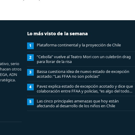
Lo más visto de la semana
Plataforma continental y la proyección de Chile
1
“Cebolla” vuelve al Teatro Mori con un culebrón drag
2
para llorar de la risa
tivo, serio
e hacen otros
Bassa cuestiona idea de nuevo estado de excepción
3
MEGA, ADN
acotado: “Las FFAA no son policías”
ratégica.
Pavez explica estado de excepción acotado y dice que
4
colaboración entre FFAA y policías, “es algo del todo
pertinente analizar”
Las cinco principales amenazas que hoy están
5
afectando al desarrollo de los niños en Chile