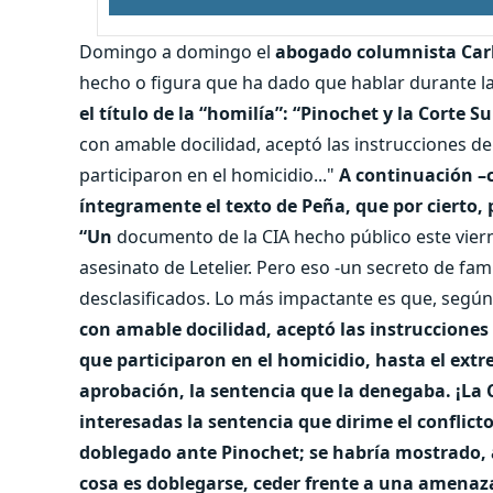
Domingo a domingo el
abogado columnista Car
hecho o figura que ha dado que hablar durante 
el título de la “homilía”: “Pinochet y la Corte 
con amable docilidad, aceptó las instrucciones de
participaron en el homicidio..."
A continuación –
íntegramente el texto de Peña, que por cierto, p
“Un
documento de la CIA hecho público este vier
asesinato de Letelier. Pero eso -un secreto de fa
desclasificados. Lo más impactante es que, segú
con amable docilidad, aceptó las instrucciones 
que participaron en el homicidio, hasta el ext
aprobación, la sentencia que la denegaba. ¡La 
interesadas la sentencia que dirime el conflicto
doblegado ante Pinochet; se habría mostrado, 
cosa es doblegarse, ceder frente a una amenaz