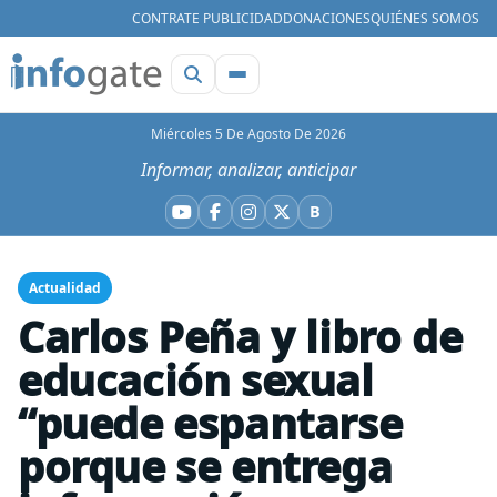
CONTRATE PUBLICIDAD
DONACIONES
QUIÉNES SOMOS
Miércoles 5 De Agosto De 2026
Informar, analizar, anticipar
B
YouTube
Facebook
Instagram
X
Bluesky
Actualidad
Carlos Peña y libro de
educación sexual
“puede espantarse
porque se entrega