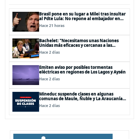
Brasil pone en su lugar a Milei tras insultar
al Pdte Lula: No repone al embajador en
BBSS y rebaja la relación bilateral
Hace 21 horas
Bachelet: "Necesitamos unas Naciones
Unidas más eficaces y cercanas a las
personas"
Hace 2 días
Emiten aviso por posibles tormentas
eléctricas en regiones de Los Lagos y Aysén
Hace 2 días
Mineduc suspende clases en algunas
comunas de Maule, Ñuble y La Araucanía
para este lunes
Hace 2 días