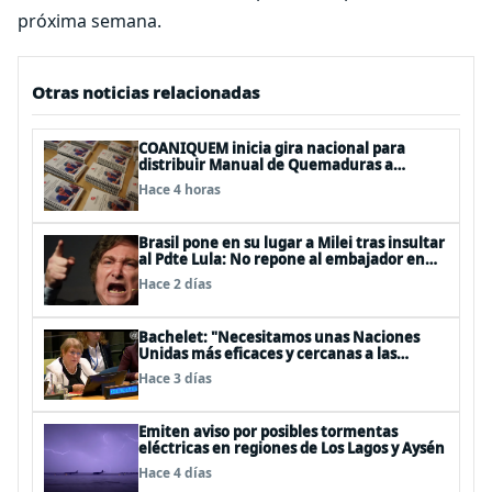
próxima semana.
Otras noticias relacionadas
COANIQUEM inicia gira nacional para
distribuir Manual de Quemaduras a
profesionales de la salud
Hace 4 horas
Brasil pone en su lugar a Milei tras insultar
al Pdte Lula: No repone al embajador en
BBSS y rebaja la relación bilateral
Hace 2 días
Bachelet: "Necesitamos unas Naciones
Unidas más eficaces y cercanas a las
personas"
Hace 3 días
Emiten aviso por posibles tormentas
eléctricas en regiones de Los Lagos y Aysén
Hace 4 días