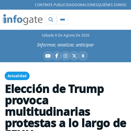
CONTRATE PUBLICIDAD
DONACIONES
QUIÉNES SOMOS
Sábado 8 De Agosto De 2026
Informar, analizar, anticipar
B
YouTube
Facebook
Instagram
X
Bluesky
Actualidad
Elección de Trump
provoca
multitudinarias
protestas a lo largo de