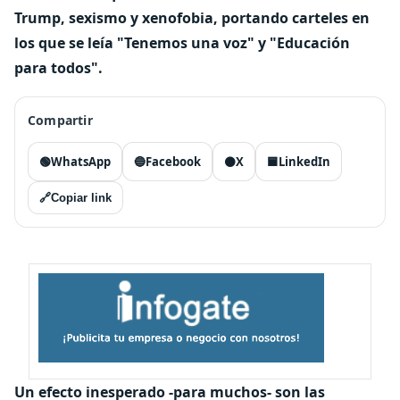
Trump, sexismo y xenofobia, portando carteles en
los que se leía "Tenemos una voz" y "Educación
para todos".
Compartir
🟢
WhatsApp
🔵
Facebook
⚫
X
🟦
LinkedIn
🔗
Copiar link
Un efecto inesperado -para muchos- son las