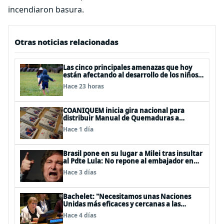
incendiaron basura.
Otras noticias relacionadas
Las cinco principales amenazas que hoy
están afectando al desarrollo de los niños
en Chile
Hace 23 horas
COANIQUEM inicia gira nacional para
distribuir Manual de Quemaduras a
profesionales de la salud
Hace 1 día
Brasil pone en su lugar a Milei tras insultar
al Pdte Lula: No repone al embajador en
BBSS y rebaja la relación bilateral
Hace 3 días
Bachelet: "Necesitamos unas Naciones
Unidas más eficaces y cercanas a las
personas"
Hace 4 días