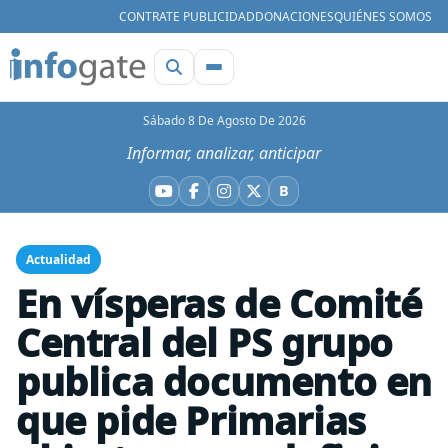
CONTRATE PUBLICIDAD
DONACIONES
QUIÉNES SOMOS
Sábado 8 De Agosto De 2026
Informar, analizar, anticipar
B
YouTube
Facebook
Instagram
X
Bluesky
Actualidad
En vísperas de Comité
Central del PS grupo
publica documento en
que pide Primarias