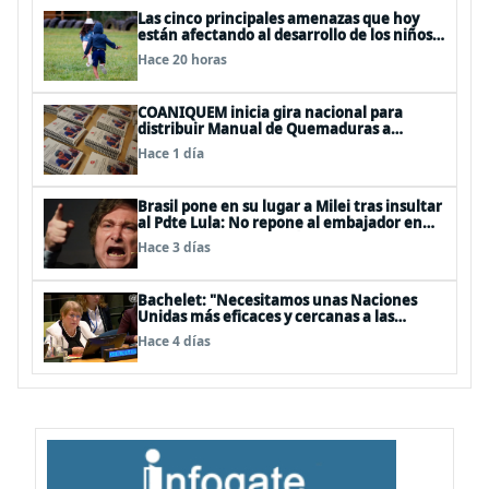
Las cinco principales amenazas que hoy
están afectando al desarrollo de los niños
en Chile
Hace 20 horas
COANIQUEM inicia gira nacional para
distribuir Manual de Quemaduras a
profesionales de la salud
Hace 1 día
Brasil pone en su lugar a Milei tras insultar
al Pdte Lula: No repone al embajador en
BBSS y rebaja la relación bilateral
Hace 3 días
Bachelet: "Necesitamos unas Naciones
Unidas más eficaces y cercanas a las
personas"
Hace 4 días