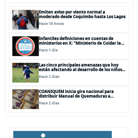
Emiten aviso por viento normal a
moderado desde Coquimbo hasta Los Lagos
Hace 18 horas
Infantiles definiciones en cuentas de
ministerios en X: "Ministerio de Cuidar la
Plata", "Ministerio de la amistad..."
Hace 1 día
Las cinco principales amenazas que hoy
están afectando al desarrollo de los niños
en Chile
Hace 2 días
COANIQUEM inicia gira nacional para
distribuir Manual de Quemaduras a
profesionales de la salud
Hace 2 días