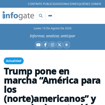
CONTRATE PUBLICIDAD
DONACIONES
QUIÉNES SOMOS
Lunes 10 De Agosto De 2026
Informar, analizar, anticipar
B
YouTube
Facebook
Instagram
X
Bluesky
Actualidad
Trump pone en
marcha “América para
los
(norte)americanos” y