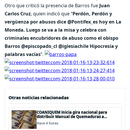
Otro que criticó la presencia de Barros fue
Juan
Carlos Cruz
, quien indicó que “
Perdón, Perdón y
vergüenza por abusos dice @Pontifex_es hoy en La
Moneda. Luego se va a la misa y celebra con
criminales encubridores de abuso como el obispo
Barros @episcopado_cl @iglesiachile Hipocresía y
palabras vacías
”.
Otras noticias relacionadas
COANIQUEM inicia gira nacional para
distribuir Manual de Quemaduras a
profesionales de la salud
Hace 4 horas