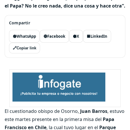
el Papa? No le creo nada, dice una cosa y hace otra”.
Compartir
🟢
WhatsApp
🔵
Facebook
⚫
X
🟦
LinkedIn
🔗
Copiar link
El cuestionado obispo de Osorno,
Juan Barros
, estuvo
este martes presente en la primera misa del
Papa
Francisco en Chile
, la cual tuvo lugar en el
Parque