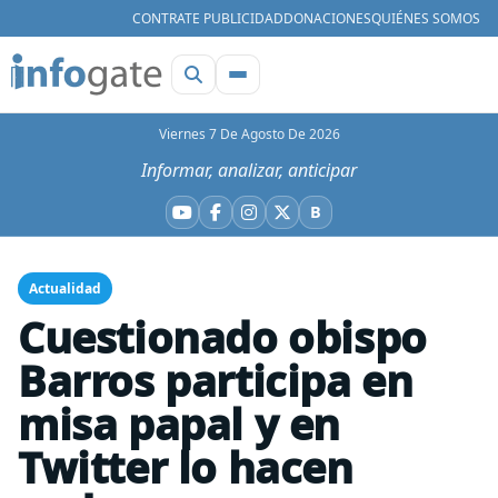
CONTRATE PUBLICIDAD
DONACIONES
QUIÉNES SOMOS
Viernes 7 De Agosto De 2026
Informar, analizar, anticipar
B
YouTube
Facebook
Instagram
X
Bluesky
Actualidad
Cuestionado obispo
Barros participa en
misa papal y en
Twitter lo hacen