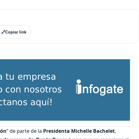
🔗
Copiar link
ión
” de parte de la
Presidenta Michelle Bachelet
,