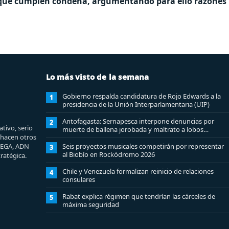
nos que cumplen condena, argumentando para ello razones
Lo más visto de la semana
Gobierno respalda candidatura de Rojo Edwards a la
1
presidencia de la Unión Interparlamentaria (UIP)
Antofagasta: Sernapesca interpone denuncias por
2
tivo, serio
muerte de ballena jorobada y maltrato a lobos
e hacen otros
marinos
MEGA, ADN
Seis proyectos musicales competirán por representar
3
al Biobío en Rockódromo 2026
ratégica.
Chile y Venezuela formalizan reinicio de relaciones
4
consulares
Rabat explica régimen que tendrían las cárceles de
5
máxima seguridad