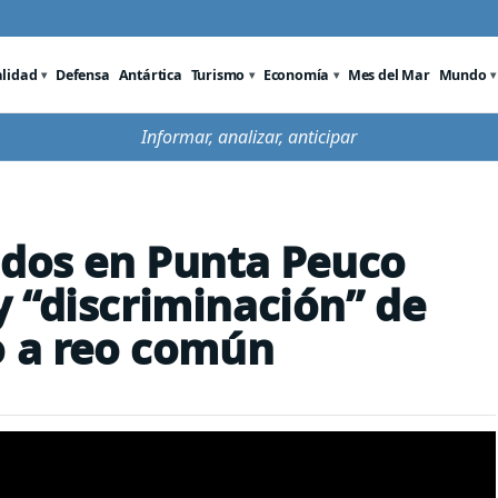
alidad
Defensa
Antártica
Turismo
Economía
Mes del Mar
Mundo
Informar, analizar, anticipar
idos en Punta Peuco
 “discriminación” de
o a reo común