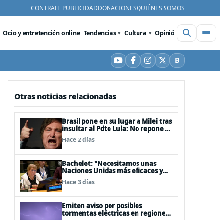
CONTRATE PUBLICIDAD
DONACIONES
QUIÉNES SOMOS
Ocio y entretención online
Tendencias
Cultura
Opinión
Videos
De
B
YouTube
Facebook
Instagram
X
Bluesky
Otras noticias relacionadas
Brasil pone en su lugar a Milei tras
insultar al Pdte Lula: No repone al
embajador en BBSS y rebaja la
Hace 2 días
relación bilateral
Bachelet: "Necesitamos unas
Naciones Unidas más eficaces y
cercanas a las personas"
Hace 3 días
Emiten aviso por posibles
tormentas eléctricas en regiones