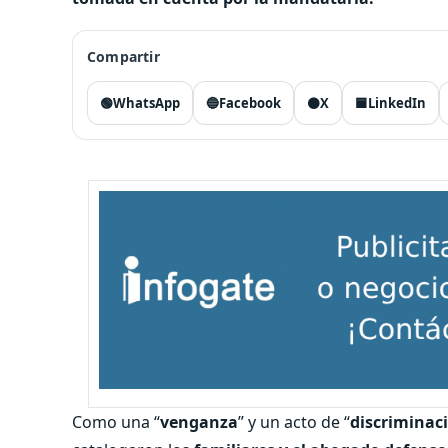
Compartir
🟢
WhatsApp
🔵
Facebook
⚫
X
🟦
LinkedIn
Como una “
venganza
” y un acto de “
discriminac