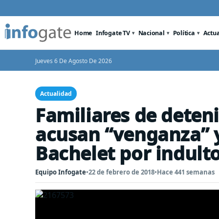
Home
Infogate TV
Nacional
Política
Actu
Jueves 6 De Agosto De 2026
Actualidad
Familiares de deten
acusan “venganza” y
Bachelet por indult
Equipo Infogate
•
22 de febrero de 2018
•
Hace 441 semanas