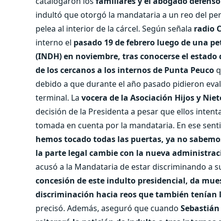
catalogaron los
familiares y el abogado defens
indultó que otorgó la mandataria a un reo del pe
pelea al interior de la cárcel. Según señala
radio 
interno el
pasado 19 de febrero luego de una pe
(INDH) en noviembre, tras conocerse el estado d
de los cercanos a los internos de Punta Peuco
q
debido a que durante el año pasado pidieron eva
terminal. La
vocera de la Asociación Hijos y Nie
decisión de la Presidenta a pesar que ellos intent
tomada en cuenta por la mandataria. En ese senti
hemos tocado todas las puertas, ya no sabemos
la parte legal cambie con la nueva administrac
acusó a la Mandataria de estar discriminando a s
concesión de este indulto presidencial, da mues
discriminación hacia reos que también tenían l
precisó. Además, aseguró que cuando
Sebastián