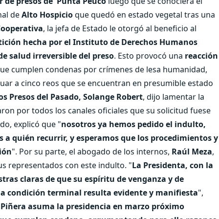
or de presos de Punta Peuco
luego que se conociera el
nal de
Alto Hospicio
que quedó en estado vegetal tras una
Cooperativa
, la jefa de Estado le otorgó al beneficio al
tición hecha por el Instituto de Derechos Humanos
e salud irreversible del preso
. Esto provocó una
reacción
ue cumplen condenas por crímenes de lesa humanidad,
luar a cinco reos que se encuentran en presumible estado
tos Presos del Pasado, Solange Robert
, dijo lamentar la
aron por todos los canales oficiales que su solicitud fuese
do, explicó que "
nosotros ya hemos pedido el indulto,
 a quién recurrir, y esperamos que los procedimientos y
ión
". Por su parte, el abogado de los internos,
Raúl Meza
,
us representados con este indulto. "
La Presidenta, con la
tras claras de que su espíritu de venganza y de
a condición terminal resulta evidente y manifiesta
",
 Piñera asuma la presidencia en marzo próximo