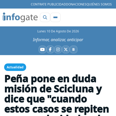
CONTRATE PUBLICIDAD
DONACIONES
QUIÉNES SOMOS
Lunes 10 De Agosto De 2026
Informar, analizar, anticipar
B
YouTube
Facebook
Instagram
X
Bluesky
Actualidad
Peña pone en duda
misión de Scicluna y
dice que "cuando
estos casos se repiten