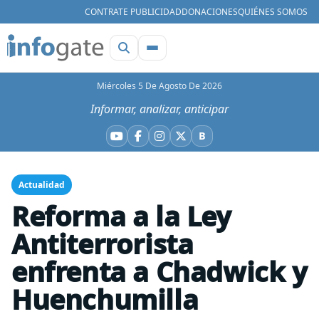
CONTRATE PUBLICIDAD
DONACIONES
QUIÉNES SOMOS
Miércoles 5 De Agosto De 2026
Informar, analizar, anticipar
B
YouTube
Facebook
Instagram
X
Bluesky
Actualidad
Reforma a la Ley
Antiterrorista
enfrenta a Chadwick y
Huenchumilla