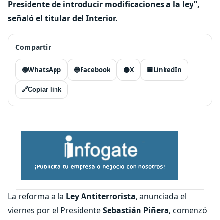
Presidente de introducir modificaciones a la ley”,
señaló el titular del Interior.
Compartir
🟢
WhatsApp
🔵
Facebook
⚫
X
🟦
LinkedIn
🔗
Copiar link
La reforma a la
Ley Antiterrorista
, anunciada el
viernes por el Presidente
Sebastián Piñera
, comenzó