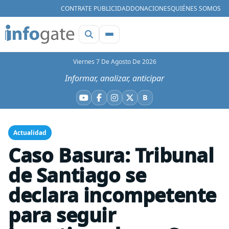
CONTRATE PUBLICIDAD
DONACIONES
QUIÉNES SOMOS
Viernes 7 De Agosto De 2026
Informar, analizar, anticipar
B
YouTube
Facebook
Instagram
X
Bluesky
Actualidad
Caso Basura: Tribunal
de Santiago se
declara incompetente
para seguir