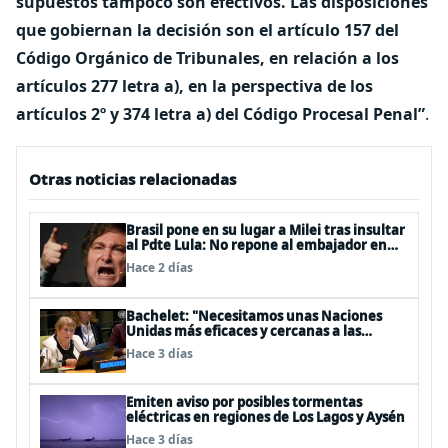
supuestos tampoco son efectivos. Las disposiciones
que gobiernan la decisión son el artículo 157 del
Código Orgánico de Tribunales, en relación a los
artículos 277 letra a), en la perspectiva de los
artículos 2º y 374 letra a) del Código Procesal Penal”
.
Otras noticias relacionadas
Brasil pone en su lugar a Milei tras insultar
al Pdte Lula: No repone al embajador en
BBSS y rebaja la relación bilateral
Hace 2 días
Bachelet: "Necesitamos unas Naciones
Unidas más eficaces y cercanas a las
personas"
Hace 3 días
Emiten aviso por posibles tormentas
eléctricas en regiones de Los Lagos y Aysén
Hace 3 días