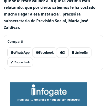
que se le reste validez a lo que la víctima está
relatando, que por cierto sabemos le ha costado
mucho llegar a esa instancia”, precisó la
subsecretaria de Previsión Social, María José
Zaldívar.
Compartir
🟢
WhatsApp
🔵
Facebook
⚫
X
🟦
LinkedIn
🔗
Copiar link