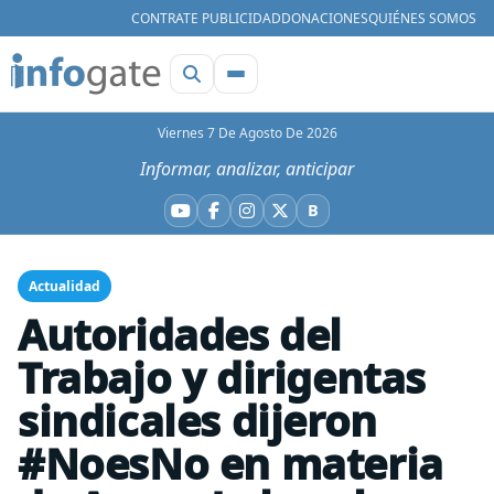
CONTRATE PUBLICIDAD
DONACIONES
QUIÉNES SOMOS
Viernes 7 De Agosto De 2026
Informar, analizar, anticipar
B
YouTube
Facebook
Instagram
X
Bluesky
Actualidad
Autoridades del
Trabajo y dirigentas
sindicales dijeron
#NoesNo en materia