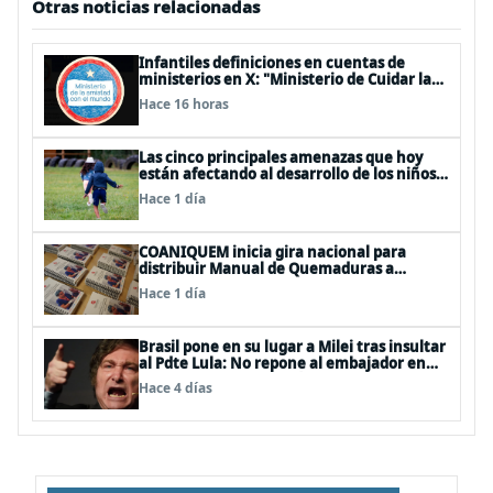
Otras noticias relacionadas
Infantiles definiciones en cuentas de
ministerios en X: "Ministerio de Cuidar la
Plata", "Ministerio de la amistad..."
Hace 16 horas
Las cinco principales amenazas que hoy
están afectando al desarrollo de los niños
en Chile
Hace 1 día
COANIQUEM inicia gira nacional para
distribuir Manual de Quemaduras a
profesionales de la salud
Hace 1 día
Brasil pone en su lugar a Milei tras insultar
al Pdte Lula: No repone al embajador en
BBSS y rebaja la relación bilateral
Hace 4 días