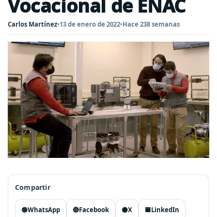
Vocacional de ENAC
Carlos Martínez
•
13 de enero de 2022
•
Hace 238 semanas
Compartir
🟢
WhatsApp
🔵
Facebook
⚫
X
🟦
LinkedIn