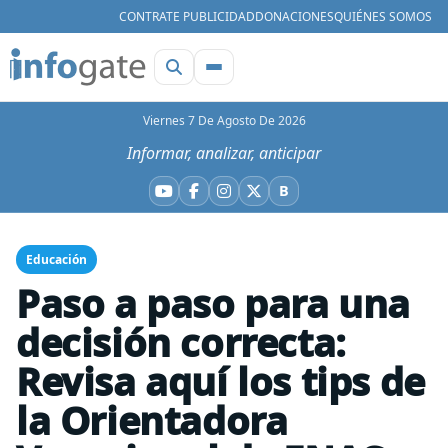
CONTRATE PUBLICIDAD
DONACIONES
QUIÉNES SOMOS
Viernes 7 De Agosto De 2026
Informar, analizar, anticipar
B
YouTube
Facebook
Instagram
X
Bluesky
Educación
Paso a paso para una
decisión correcta:
Revisa aquí los tips de
la Orientadora