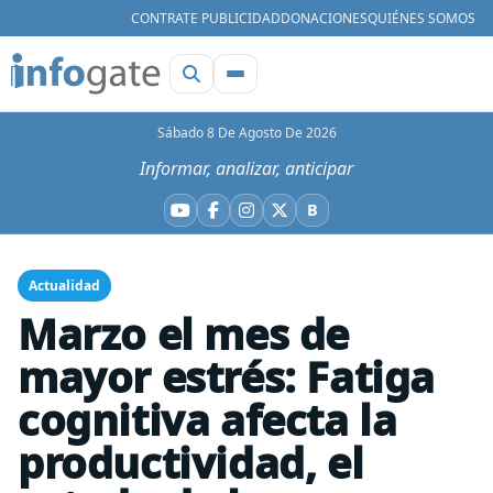
CONTRATE PUBLICIDAD
DONACIONES
QUIÉNES SOMOS
Sábado 8 De Agosto De 2026
Informar, analizar, anticipar
B
YouTube
Facebook
Instagram
X
Bluesky
Actualidad
Marzo el mes de
mayor estrés: Fatiga
cognitiva afecta la
productividad, el