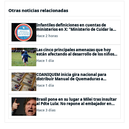
Otras noticias relacionadas
Infantiles definiciones en cuentas de
ministerios en X: "Ministerio de Cuidar la
Plata", "Ministerio de la amistad..."
Hace 2 horas
Las cinco principales amenazas que hoy
están afectando al desarrollo de los niños
en Chile
Hace 1 día
COANIQUEM inicia gira nacional para
distribuir Manual de Quemaduras a
profesionales de la salud
Hace 1 día
Brasil pone en su lugar a Milei tras insultar
al Pdte Lula: No repone al embajador en
BBSS y rebaja la relación bilateral
Hace 3 días