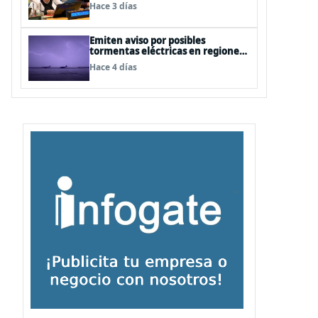
cercanas a las personas"
Hace 3 días
Emiten aviso por posibles
tormentas eléctricas en regiones
de Los Lagos y Aysén
Hace 4 días