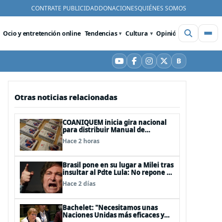
CONTRATE PUBLICIDAD
DONACIONES
QUIÉNES SOMOS
Ocio y entretención online
Tendencias
Cultura
Opinión
Videos
De
B
YouTube
Facebook
Instagram
X
Bluesky
Otras noticias relacionadas
COANIQUEM inicia gira nacional
para distribuir Manual de
Quemaduras a profesionales de la
Hace 2 horas
salud
Brasil pone en su lugar a Milei tras
insultar al Pdte Lula: No repone al
embajador en BBSS y rebaja la
Hace 2 días
relación bilateral
Bachelet: "Necesitamos unas
Naciones Unidas más eficaces y