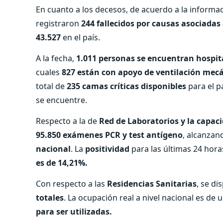
En cuanto a los decesos, de acuerdo a la informa
registraron
244 fallecidos por causas asociadas
43.527
en el país.
A la fecha,
1.011 personas se encuentran hospit
cuales
827 están con apoyo de ventilación mec
total de
235 camas críticas disponibles
para el p
se encuentre.
Respecto a la de
Red de Laboratorios y la capac
95.850 exámenes PCR y test antígeno
, alcanzan
nacional
. La
positividad
para las últimas 24 horas
es de 14,21%.
Con respecto a las
Residencias Sanitarias
, se d
totales
. La ocupación real a nivel nacional es de 
para ser utilizadas.