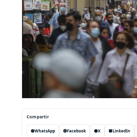
Compartir
🟢
WhatsApp
🔵
Facebook
⚫
X
🟦
LinkedIn