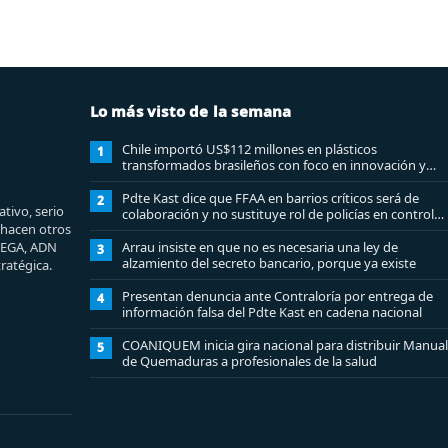
Lo más visto de la semana
Chile importó US$112 millones en plásticos
1
transformados brasileños con foco en innovación y
sostenibilidad
Pdte Kast dice que FFAA en barrios críticos será de
2
tivo, serio
colaboración y no sustituye rol de policías en control
e hacen otros
del orden público
MEGA, ADN
Arrau insiste en que no es necesaria una ley de
3
alzamiento del secreto bancario, porque ya existe
ratégica.
Presentan denuncia ante Contraloría por entrega de
4
información falsa del Pdte Kast en cadena nacional
COANIQUEM inicia gira nacional para distribuir Manual
5
de Quemaduras a profesionales de la salud