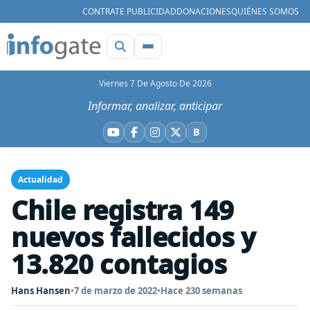
CONTRATE PUBLICIDAD
DONACIONES
QUIÉNES SOMOS
Viernes 7 De Agosto De 2026
Informar, analizar, anticipar
B
YouTube
Facebook
Instagram
X
Bluesky
Actualidad
Chile registra 149
nuevos fallecidos y
13.820 contagios
Hans Hansen
•
7 de marzo de 2022
•
Hace 230 semanas