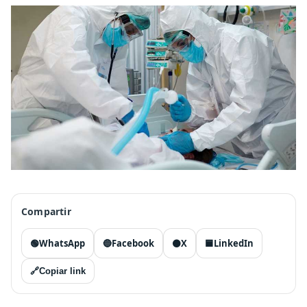
Compartir
🟢
WhatsApp
🔵
Facebook
⚫
X
🟦
LinkedIn
🔗
Copiar link