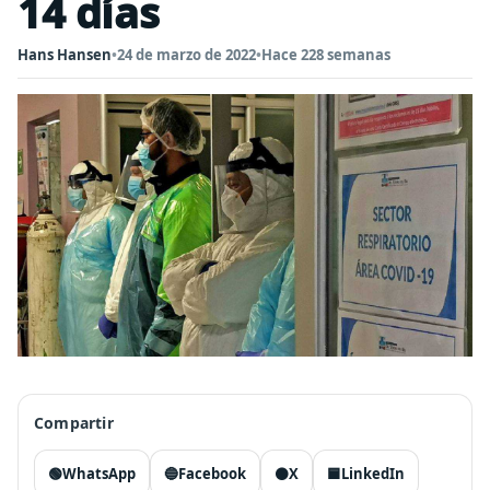
14 días
Hans Hansen
•
24 de marzo de 2022
•
Hace 228 semanas
Compartir
🟢
WhatsApp
🔵
Facebook
⚫
X
🟦
LinkedIn