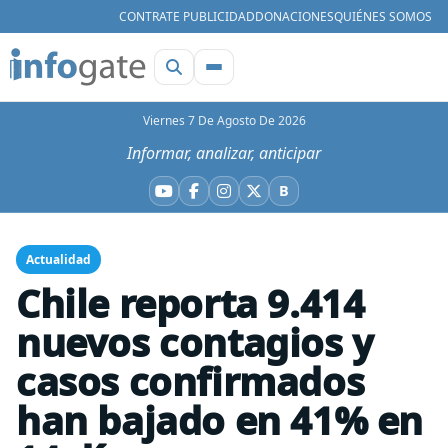
CONTRATE PUBLICIDAD
DONACIONES
QUIÉNES SOMOS
Viernes 7 De Agosto De 2026
Informar, analizar, anticipar
B
YouTube
Facebook
Instagram
X
Bluesky
Actualidad
Chile reporta 9.414
nuevos contagios y
casos confirmados
han bajado en 41% en