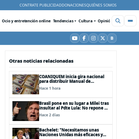
CONTRATE PUBLICIDAD
DONACIONES
QUIÉNES SOMOS
Ocio y entretención online
Tendencias
Cultura
Opinión
Videos
De
B
YouTube
Facebook
Instagram
X
Bluesky
Otras noticias relacionadas
COANIQUEM inicia gira nacional
para distribuir Manual de
Quemaduras a profesionales de la
Hace 1 hora
salud
Brasil pone en su lugar a Milei tras
insultar al Pdte Lula: No repone al
embajador en BBSS y rebaja la
Hace 2 días
relación bilateral
Bachelet: "Necesitamos unas
Naciones Unidas más eficaces y