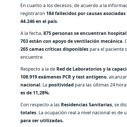
En cuanto a los decesos, de acuerdo a la informa
registraron
184 fallecidos por causas asociadas
44.246 en el país
.
A la fecha,
875 personas se encuentran hospital
703 están con apoyo de ventilación mecánica
. 
265 camas críticas disponibles
para el paciente 
encuentre.
Respecto a la de
Red de Laboratorios y la capac
108.919 exámenes PCR y test antígeno
, alcanza
nacional
. La
positividad
para las últimas 24 horas
es de 11,28%.
Con respecto a las
Residencias Sanitarias
, se d
totales
. La ocupación real a nivel nacional es de 
para ser utilizadas.