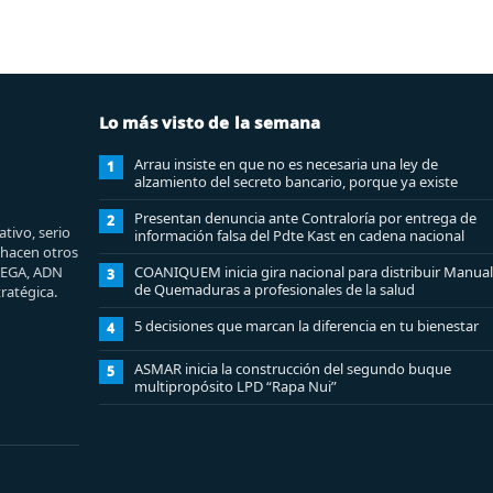
Lo más visto de la semana
Arrau insiste en que no es necesaria una ley de
1
alzamiento del secreto bancario, porque ya existe
Presentan denuncia ante Contraloría por entrega de
2
tivo, serio
información falsa del Pdte Kast en cadena nacional
e hacen otros
MEGA, ADN
COANIQUEM inicia gira nacional para distribuir Manual
3
de Quemaduras a profesionales de la salud
ratégica.
5 decisiones que marcan la diferencia en tu bienestar
4
ASMAR inicia la construcción del segundo buque
5
multipropósito LPD “Rapa Nui”