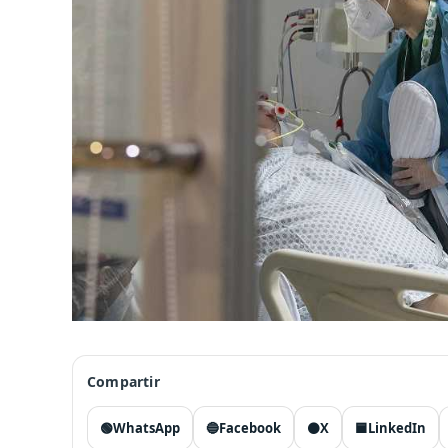
Compartir
🟢
WhatsApp
🔵
Facebook
⚫
X
🟦
LinkedIn