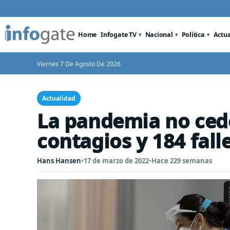
Home
Infogate TV
Nacional
Política
Actu
Viernes 7 De Agosto De 2026
Actualidad
La pandemia no ced
contagios y 184 fall
Hans Hansen
•
17 de marzo de 2022
•
Hace 229 semanas