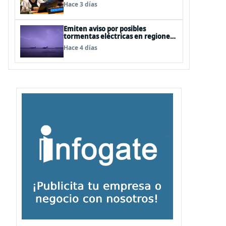
cercanas a las personas"
Hace 3 días
Emiten aviso por posibles
tormentas eléctricas en regiones
de Los Lagos y Aysén
Hace 4 días