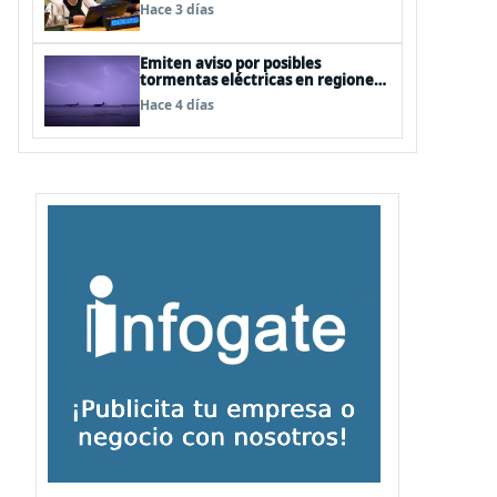
cercanas a las personas"
Hace 3 días
Emiten aviso por posibles
tormentas eléctricas en regiones
de Los Lagos y Aysén
Hace 4 días