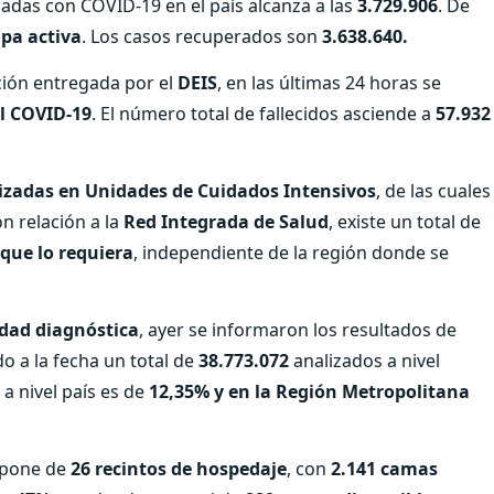
cadas con COVID-19 en el país alcanza a las
3.729.906
. De
apa activa
. Los casos recuperados son
3.638.640.
ción entregada por el
DEIS
, en las últimas 24 horas se
al COVID-19
. El número total de fallecidos asciende a
57.932
izadas en Unidades de Cuidados Intensivos
, de las cuales
on relación a la
Red Integrada de Salud
, existe un total de
 que lo requiera
, independiente de la región donde se
idad diagnóstica
, ayer se informaron los resultados de
do a la fecha un total de
38.773.072
analizados a nivel
 a nivel país es de
12,35% y en la Región Metropolitana
ispone de
26 recintos de hospedaje
, con
2.141 camas