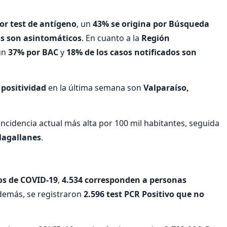
or test de antígeno
, un
43% se origina por Búsqueda
os son asintomáticos
. En cuanto a la
Región
un
37% por BAC
y
18% de los casos notificados son
positividad
en la última semana son
Valparaíso,
 incidencia actual más alta por 100 mil habitantes, seguida
Magallanes
.
os de COVID-19
,
4.534 corresponden a personas
demás, se registraron
2.596 test PCR Positivo que no