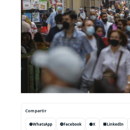
Compartir
🟢
WhatsApp
🔵
Facebook
⚫
X
🟦
LinkedIn