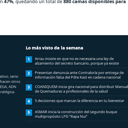
un
47%
, quedando un total de
880 camas disponibles para
Lo más visto de la semana
Arrau insiste en que no es necesaria una ley de
1
alzamiento del secreto bancario, porque ya existe
Presentan denuncia ante Contraloría por entrega de
2
tivo, serio
información falsa del Pdte Kast en cadena nacional
e hacen otros
MEGA, ADN
COANIQUEM inicia gira nacional para distribuir Manual
3
de Quemaduras a profesionales de la salud
ratégica.
5 decisiones que marcan la diferencia en tu bienestar
4
ASMAR inicia la construcción del segundo buque
5
multipropósito LPD “Rapa Nui”