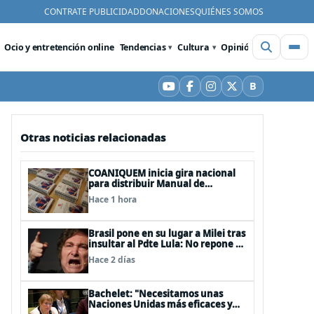
CONTRATE PUBLICIDAD
DONACIONES
QUIÉNES SOMOS
Ocio y entretención online
Tendencias
Cultura
Opinión
Videos
De
B
YouTube
Facebook
Instagram
X
Bluesky
Otras noticias relacionadas
COANIQUEM inicia gira nacional
para distribuir Manual de
Quemaduras a profesionales de la
Hace 1 hora
salud
Brasil pone en su lugar a Milei tras
insultar al Pdte Lula: No repone al
embajador en BBSS y rebaja la
Hace 2 días
relación bilateral
Bachelet: "Necesitamos unas
Naciones Unidas más eficaces y