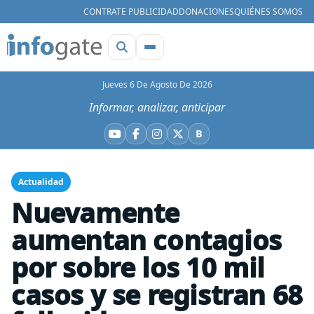
CONTRATE PUBLICIDAD
DONACIONES
QUIÉNES SOMOS
Jueves 6 De Agosto De 2026
Informar, analizar, anticipar
B
YouTube
Facebook
Instagram
X
Bluesky
Actualidad
Nuevamente
aumentan contagios
por sobre los 10 mil
casos y se registran 68