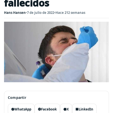
fallecidos
Hans Hansen
•
7 de julio de 2022
•
Hace 212 semanas
Compartir
🟢
WhatsApp
🔵
Facebook
⚫
X
🟦
LinkedIn