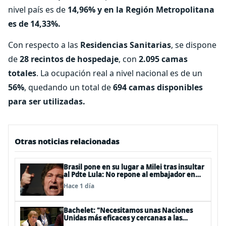
nivel país es de
14,96% y en la Región Metropolitana
es de 14,33%.
Con respecto a las
Residencias Sanitarias
, se dispone
de
28 recintos de hospedaje
, con
2.095 camas
totales
. La ocupación real a nivel nacional es de un
56%
, quedando un total de
694 camas disponibles
para ser utilizadas.
Otras noticias relacionadas
Brasil pone en su lugar a Milei tras insultar
al Pdte Lula: No repone al embajador en
BBSS y rebaja la relación bilateral
Hace 1 día
Bachelet: "Necesitamos unas Naciones
Unidas más eficaces y cercanas a las
personas"