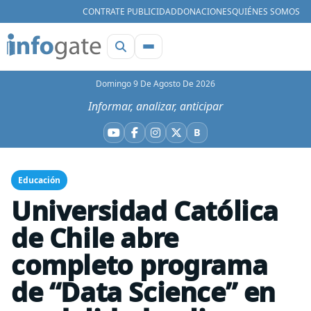
CONTRATE PUBLICIDAD
DONACIONES
QUIÉNES SOMOS
Domingo 9 De Agosto De 2026
Informar, analizar, anticipar
B
YouTube
Facebook
Instagram
X
Bluesky
Educación
Universidad Católica
de Chile abre
completo programa
de “Data Science” en