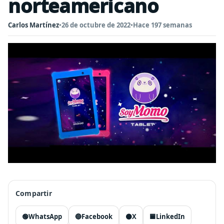
norteamericano
Carlos Martínez
•
26 de octubre de 2022
•
Hace 197 semanas
Compartir
🟢
WhatsApp
🔵
Facebook
⚫
X
🟦
LinkedIn