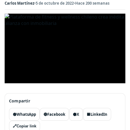
Carlos Martínez
•
5 de octubre de 2022
•
Hace 200 semanas
Compartir
🟢
WhatsApp
🔵
Facebook
⚫
X
🟦
LinkedIn
🔗
Copiar link