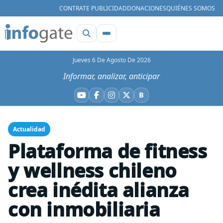
CONTRATE PUBLICIDAD
DONACIONES
QUIÉNES SOMOS
Jueves 6 De Agosto De 2026
Informar, analizar, anticipar
B
YouTube
Facebook
Instagram
X
Bluesky
Actualidad
Plataforma de fitness
y wellness chileno
crea inédita alianza
con inmobiliaria