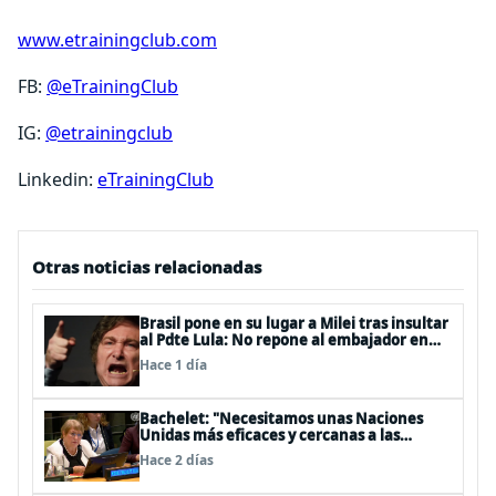
www.etrainingclub.com
FB:
@eTrainingClub
IG:
@etrainingclub
Linkedin:
eTrainingClub
Otras noticias relacionadas
Brasil pone en su lugar a Milei tras insultar
al Pdte Lula: No repone al embajador en
BBSS y rebaja la relación bilateral
Hace 1 día
Bachelet: "Necesitamos unas Naciones
Unidas más eficaces y cercanas a las
personas"
Hace 2 días